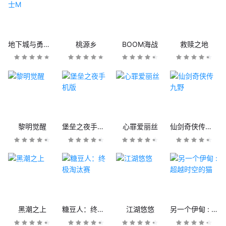
地下城与勇士M
桃源乡
BOOM海战
救赎之地
黎明觉醒
堡垒之夜手机版
心罪爱丽丝
仙剑奇侠传九野
黑潮之上
糖豆人：终极淘汰赛
江湖悠悠
另一个伊甸 : 超越时空的猫