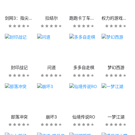
剑网3：指尖江湖
拉结尔
跑跑卡丁车官方竞速版
权力的游戏：凛冬将至
封印战记
问道
多多自走棋
梦幻西游
部落冲突
崩坏3
仙境传说RO
一梦江湖