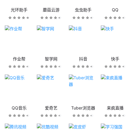
光环助手
蘑菇云游
虫虫助手
QQ
作业帮
智学网
抖音
快手
QQ音乐
爱奇艺
Tuber浏览器
来疯直播