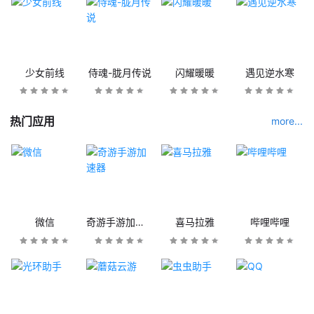
少女前线
侍魂-胧月传说
闪耀暖暖
遇见逆水寒
热门应用
more...
微信
奇游手游加速器
喜马拉雅
哔哩哔哩