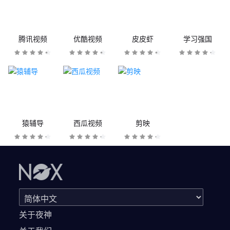
腾讯视频
优酷视频
皮皮虾
学习强国
猿辅导
西瓜视频
剪映
关于夜神