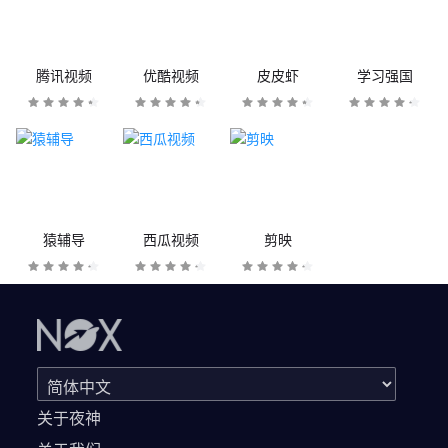
腾讯视频
优酷视频
皮皮虾
学习强国
猿辅导
西瓜视频
剪映
关于夜神