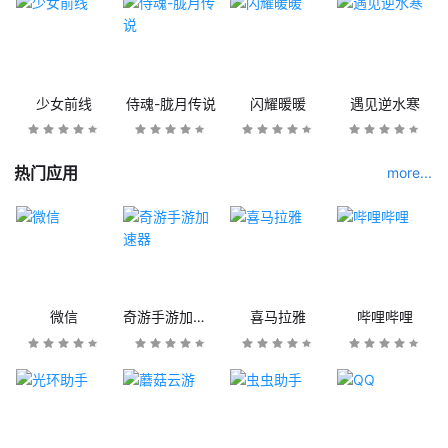
少女前线
侍魂-胧月传说
闪耀暖暖
遇见逆水寒
热门应用
more...
微信
奇游手游加速器
喜马拉雅
哔哩哔哩