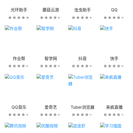
光环助手
蘑菇云游
虫虫助手
QQ
作业帮
智学网
抖音
快手
QQ音乐
爱奇艺
Tuber浏览器
来疯直播