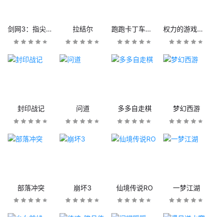
剑网3：指尖江湖
拉结尔
跑跑卡丁车官方竞速版
权力的游戏：凛冬将至
封印战记
问道
多多自走棋
梦幻西游
部落冲突
崩坏3
仙境传说RO
一梦江湖