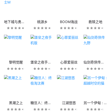
地下城与勇士M
桃源乡
BOOM海战
救赎之地
黎明觉醒
堡垒之夜手机版
心罪爱丽丝
仙剑奇侠传九野
黑潮之上
糖豆人：终极淘汰赛
江湖悠悠
另一个伊甸 : 超越时空的猫