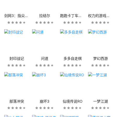
剑网3：指尖江湖
拉结尔
跑跑卡丁车官方竞速版
权力的游戏：凛冬将至
封印战记
问道
多多自走棋
梦幻西游
部落冲突
崩坏3
仙境传说RO
一梦江湖