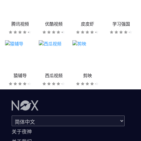
腾讯视频
优酷视频
皮皮虾
学习强国
猿辅导
西瓜视频
剪映
关于夜神