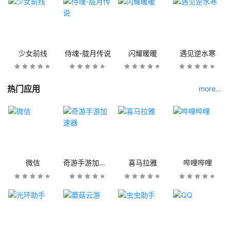
少女前线
侍魂-胧月传说
闪耀暖暖
遇见逆水寒
热门应用
more...
微信
奇游手游加速器
喜马拉雅
哔哩哔哩