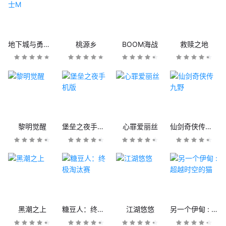
地下城与勇士M
桃源乡
BOOM海战
救赎之地
黎明觉醒
堡垒之夜手机版
心罪爱丽丝
仙剑奇侠传九野
黑潮之上
糖豆人：终极淘汰赛
江湖悠悠
另一个伊甸 : 超越时空的猫