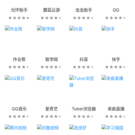
光环助手
蘑菇云游
虫虫助手
QQ
作业帮
智学网
抖音
快手
QQ音乐
爱奇艺
Tuber浏览器
来疯直播