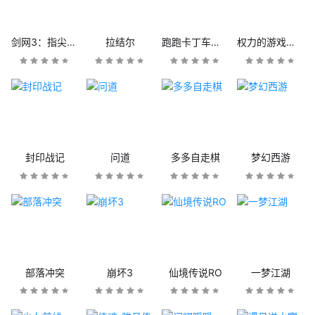
剑网3：指尖江湖
拉结尔
跑跑卡丁车官方竞速版
权力的游戏：凛冬将至
封印战记
问道
多多自走棋
梦幻西游
部落冲突
崩坏3
仙境传说RO
一梦江湖