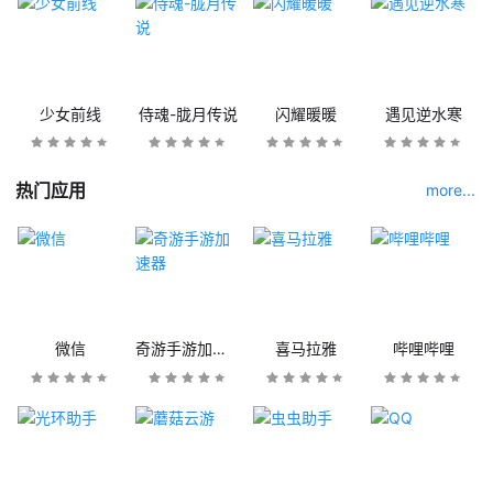
少女前线
侍魂-胧月传说
闪耀暖暖
遇见逆水寒
热门应用
more...
微信
奇游手游加速器
喜马拉雅
哔哩哔哩