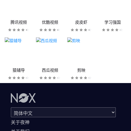
腾讯视频
优酷视频
皮皮虾
学习强国
猿辅导
西瓜视频
剪映
关于夜神