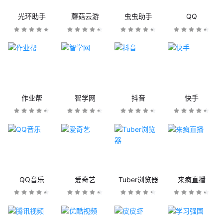
光环助手
蘑菇云游
虫虫助手
QQ
作业帮
智学网
抖音
快手
QQ音乐
爱奇艺
Tuber浏览器
来疯直播