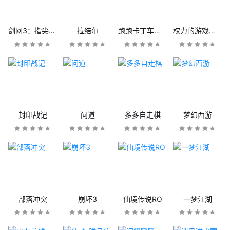
剑网3：指尖江湖
拉结尔
跑跑卡丁车官方竞速版
权力的游戏：凛冬将至
封印战记
问道
多多自走棋
梦幻西游
部落冲突
崩坏3
仙境传说RO
一梦江湖