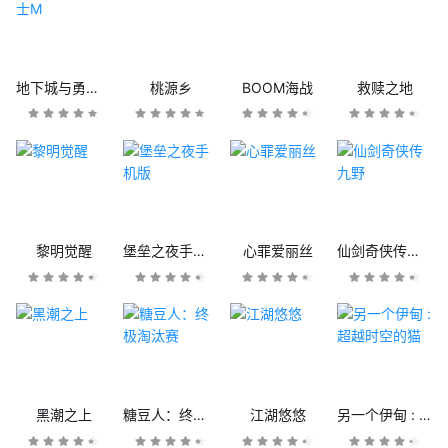
地下城与勇士M
桃源乡
BOOM海战
救赎之地
黎明觉醒
堡垒之夜手机版
心罪爱丽丝
仙剑奇侠传九野
黑潮之上
糖豆人：终极淘汰赛
江湖悠悠
另一个伊甸 : 超越时空的猫