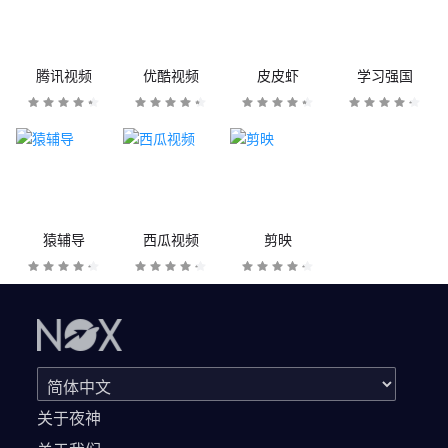
腾讯视频
优酷视频
皮皮虾
学习强国
猿辅导
西瓜视频
剪映
关于夜神