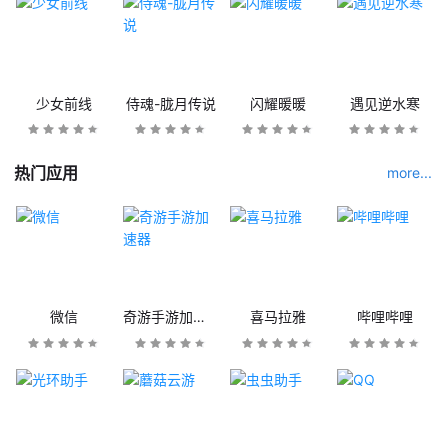
少女前线
侍魂-胧月传说
闪耀暖暖
遇见逆水寒
热门应用
more...
微信
奇游手游加速器
喜马拉雅
哔哩哔哩