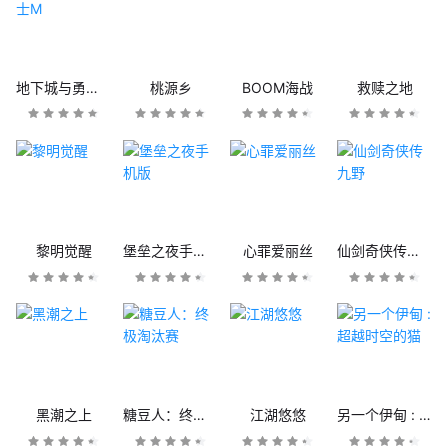
地下城与勇士M
桃源乡
BOOM海战
救赎之地
黎明觉醒
堡垒之夜手机版
心罪爱丽丝
仙剑奇侠传九野
黑潮之上
糖豆人：终极淘汰赛
江湖悠悠
另一个伊甸 : 超越时空的猫