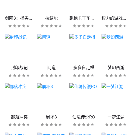
剑网3：指尖江湖
拉结尔
跑跑卡丁车官方竞速版
权力的游戏：凛冬将至
封印战记
问道
多多自走棋
梦幻西游
部落冲突
崩坏3
仙境传说RO
一梦江湖