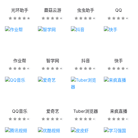
光环助手
蘑菇云游
虫虫助手
QQ
作业帮
智学网
抖音
快手
QQ音乐
爱奇艺
Tuber浏览器
来疯直播