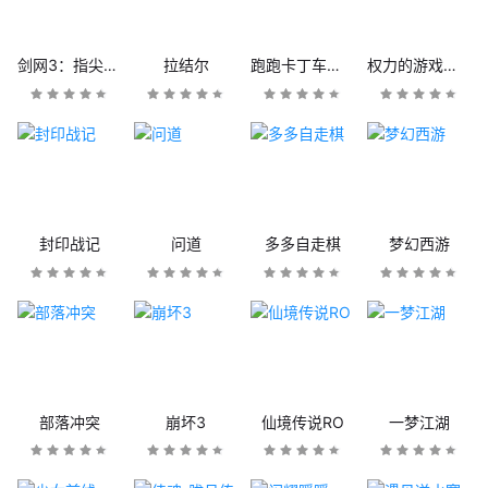
剑网3：指尖江湖
拉结尔
跑跑卡丁车官方竞速版
权力的游戏：凛冬将至
封印战记
问道
多多自走棋
梦幻西游
部落冲突
崩坏3
仙境传说RO
一梦江湖