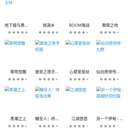
地下城与勇士M
桃源乡
BOOM海战
救赎之地
黎明觉醒
堡垒之夜手机版
心罪爱丽丝
仙剑奇侠传九野
黑潮之上
糖豆人：终极淘汰赛
江湖悠悠
另一个伊甸 : 超越时空的猫