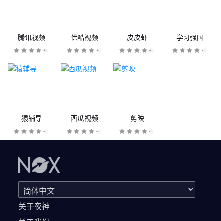
腾讯视频
优酷视频
皮皮虾
学习强国
猿辅导
西瓜视频
剪映
关于夜神