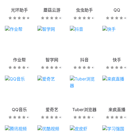
光环助手
蘑菇云游
虫虫助手
QQ
作业帮
智学网
抖音
快手
QQ音乐
爱奇艺
Tuber浏览器
来疯直播