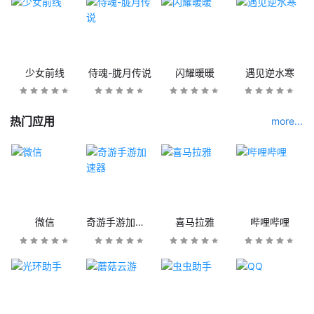
少女前线
侍魂-胧月传说
闪耀暖暖
遇见逆水寒
热门应用
more...
微信
奇游手游加速器
喜马拉雅
哔哩哔哩