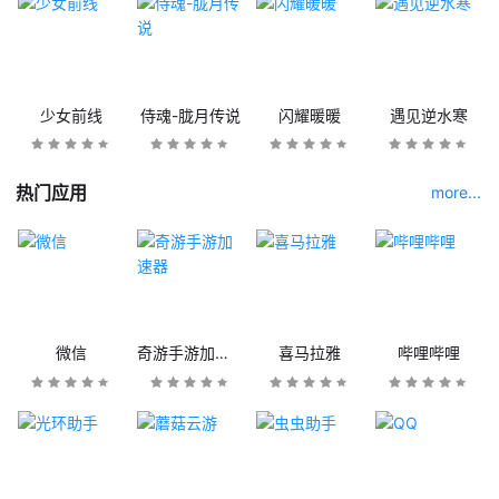
少女前线
侍魂-胧月传说
闪耀暖暖
遇见逆水寒
热门应用
more...
微信
奇游手游加速器
喜马拉雅
哔哩哔哩