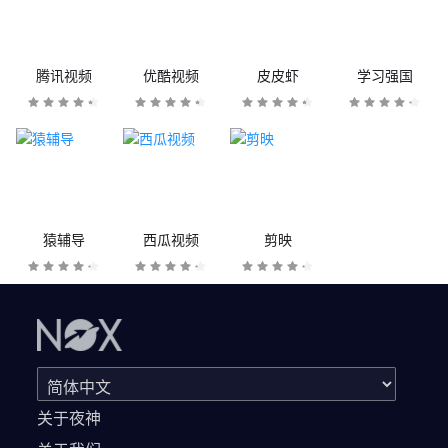
腾讯视频
优酷视频
皮皮虾
学习强国
猿辅导
西瓜视频
剪映
关于夜神