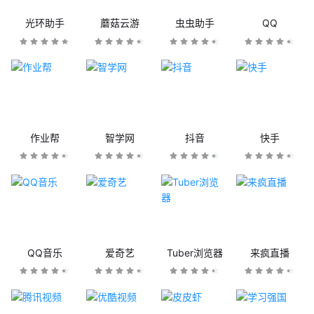
光环助手
蘑菇云游
虫虫助手
QQ
作业帮
智学网
抖音
快手
QQ音乐
爱奇艺
Tuber浏览器
来疯直播