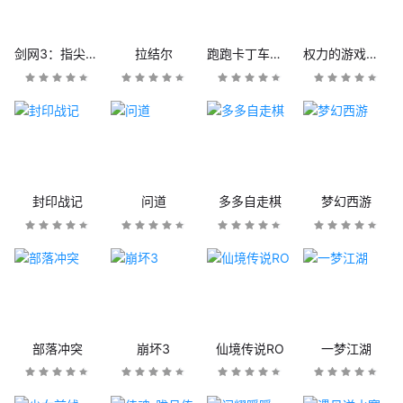
剑网3：指尖江湖
拉结尔
跑跑卡丁车官方竞速版
权力的游戏：凛冬将至
封印战记
问道
多多自走棋
梦幻西游
部落冲突
崩坏3
仙境传说RO
一梦江湖