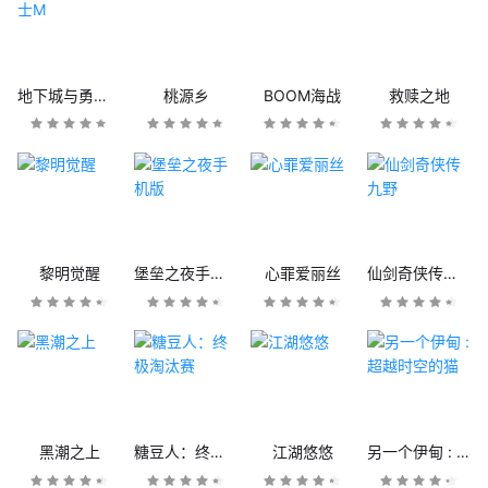
地下城与勇士M
桃源乡
BOOM海战
救赎之地
黎明觉醒
堡垒之夜手机版
心罪爱丽丝
仙剑奇侠传九野
黑潮之上
糖豆人：终极淘汰赛
江湖悠悠
另一个伊甸 : 超越时空的猫