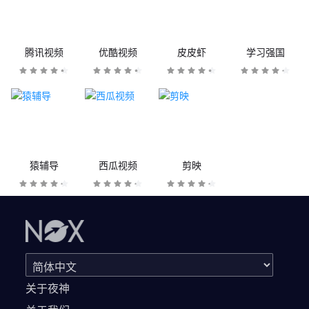
腾讯视频
优酷视频
皮皮虾
学习强国
猿辅导
西瓜视频
剪映
关于夜神