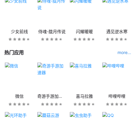
少女前线
侍魂-胧月传说
闪耀暖暖
遇见逆水寒
热门应用
more...
微信
奇游手游加速器
喜马拉雅
哔哩哔哩