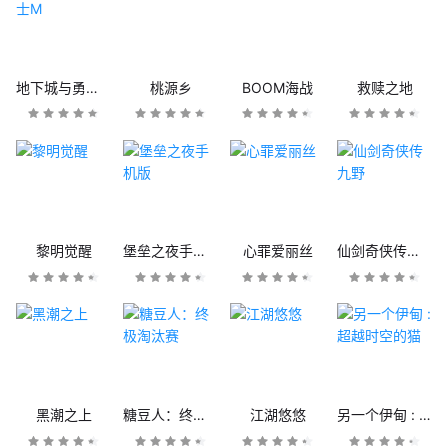
地下城与勇士M
桃源乡
BOOM海战
救赎之地
黎明觉醒
堡垒之夜手机版
心罪爱丽丝
仙剑奇侠传九野
黑潮之上
糖豆人：终极淘汰赛
江湖悠悠
另一个伊甸 : 超越时空的猫