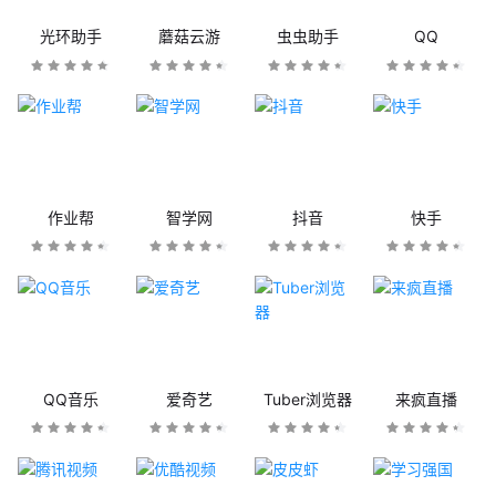
光环助手
蘑菇云游
虫虫助手
QQ
作业帮
智学网
抖音
快手
QQ音乐
爱奇艺
Tuber浏览器
来疯直播