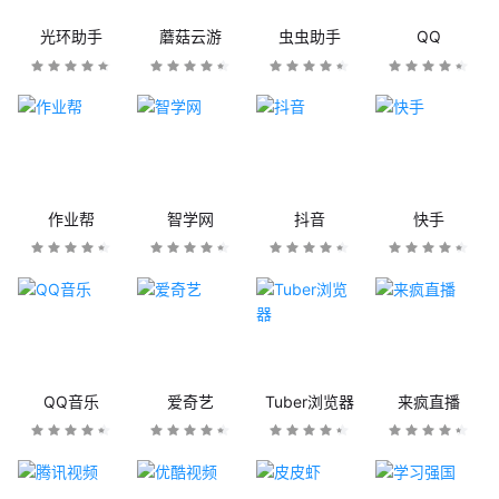
光环助手
蘑菇云游
虫虫助手
QQ
作业帮
智学网
抖音
快手
QQ音乐
爱奇艺
Tuber浏览器
来疯直播