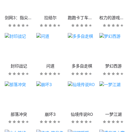
剑网3：指尖江湖
拉结尔
跑跑卡丁车官方竞速版
权力的游戏：凛冬将至
封印战记
问道
多多自走棋
梦幻西游
部落冲突
崩坏3
仙境传说RO
一梦江湖