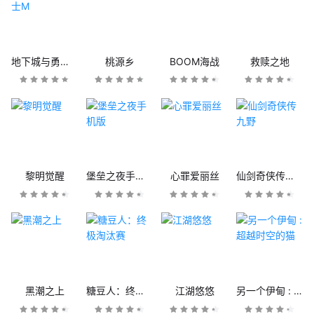
地下城与勇士M
桃源乡
BOOM海战
救赎之地
黎明觉醒
堡垒之夜手机版
心罪爱丽丝
仙剑奇侠传九野
黑潮之上
糖豆人：终极淘汰赛
江湖悠悠
另一个伊甸 : 超越时空的猫