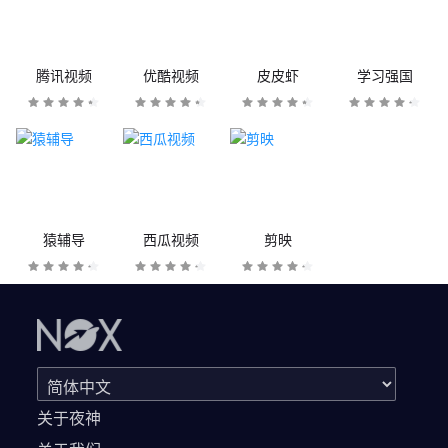
腾讯视频
优酷视频
皮皮虾
学习强国
猿辅导
西瓜视频
剪映
关于夜神