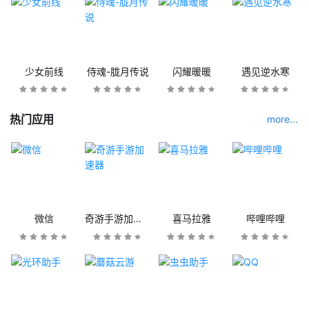
少女前线
侍魂-胧月传说
闪耀暖暖
遇见逆水寒
热门应用
more...
微信
奇游手游加速器
喜马拉雅
哔哩哔哩