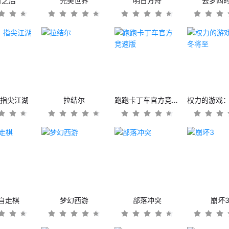
日之后
完美世界
明日方舟
云梦四
：指尖江湖
拉结尔
跑跑卡丁车官方竞速版
自走棋
梦幻西游
部落冲突
崩坏