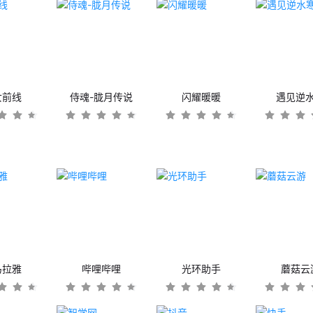
女前线
侍魂-胧月传说
闪耀暖暖
遇见逆
马拉雅
哔哩哔哩
光环助手
蘑菇云