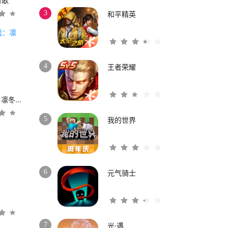
时歌
3
和平精英
4
王者荣耀
权力的游戏：凛冬将至
5
我的世界
6
元气骑士
3
7
光·遇