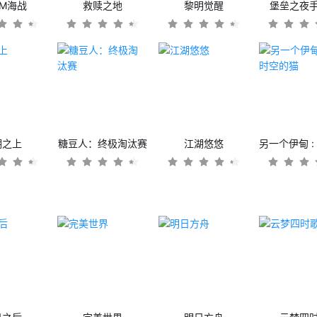
OM海战
救赎之地
黎明觉醒
堡垒之夜
潮之上
糖豆人：终极淘汰赛
江湖悠悠