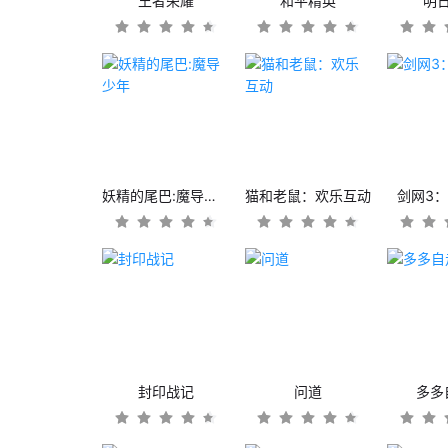
王者荣耀
和平精英
明
妖精的尾巴:魔导少年
猫和老鼠：欢乐互动
剑网3
封印战记
问道
多多