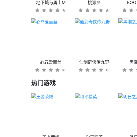
地下城与勇士M
桃源乡
BO
心罪爱丽丝
仙剑奇侠传九野
黑
热门游戏