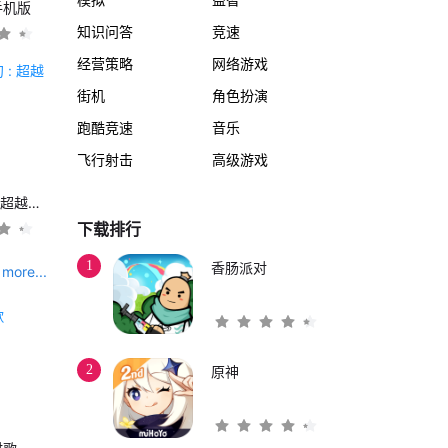
手机版
知识问答
竞速
经营策略
网络游戏
街机
角色扮演
跑酷竞速
音乐
飞行射击
高级游戏
另一个伊甸 : 超越时空的猫
下载排行
1
香肠派对
more...
2
原神