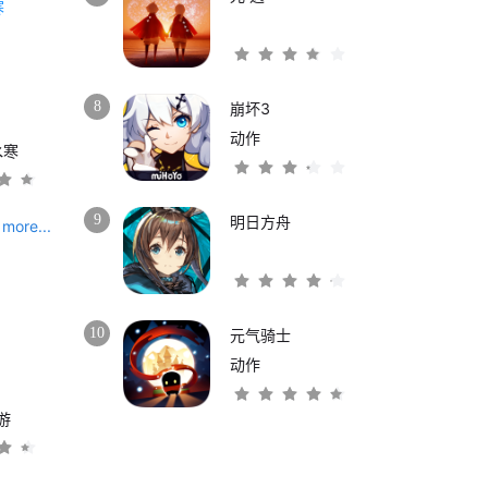
8
崩坏3
动作
水寒
9
明日方舟
more...
10
元气骑士
动作
游