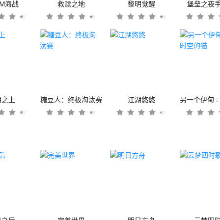
OM海战
救赎之地
黎明觉醒
堡垒之夜
潮之上
糖豆人：终极淘汰赛
江湖悠悠