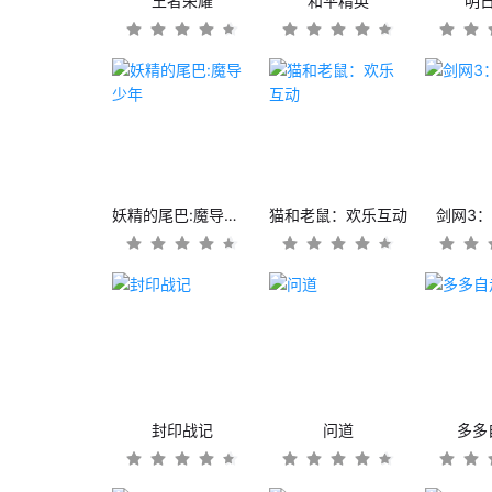
王者荣耀
和平精英
明
妖精的尾巴:魔导少年
猫和老鼠：欢乐互动
剑网3
封印战记
问道
多多