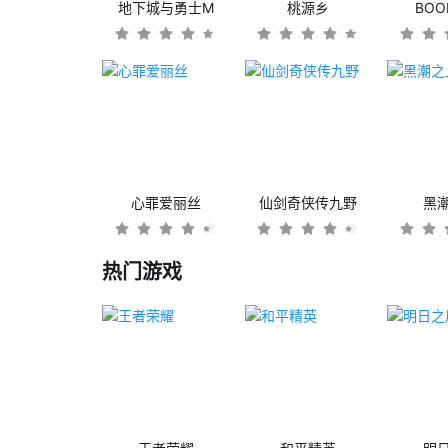
地下城与勇士M
桃源乡
BO
心罪爱丽丝
仙剑奇侠传九野
黑
热门游戏