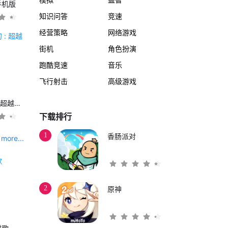
手机版
知识问答
竞速
经营策略
网络游戏
街机
角色扮演
跑酷竞速
音乐
飞行射击
高级游戏
另一个伊甸 : 超越时空的猫
下载排行
1
香肠派对
more...
2
原神