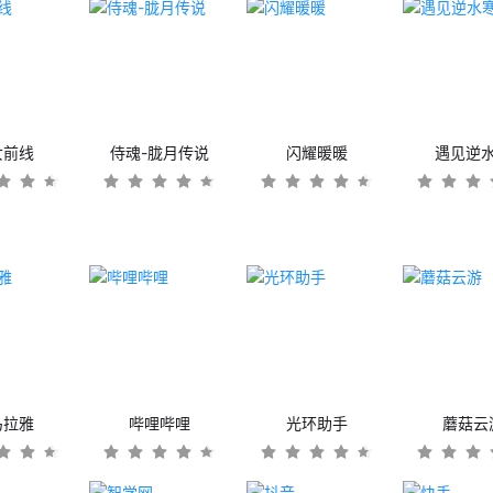
女前线
侍魂-胧月传说
闪耀暖暖
遇见逆
马拉雅
哔哩哔哩
光环助手
蘑菇云