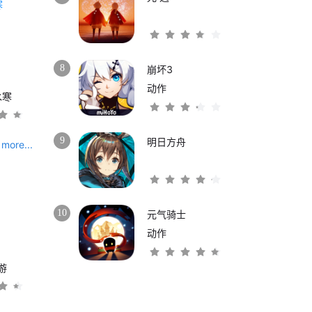
8
崩坏3
动作
水寒
9
明日方舟
more...
10
元气骑士
动作
游