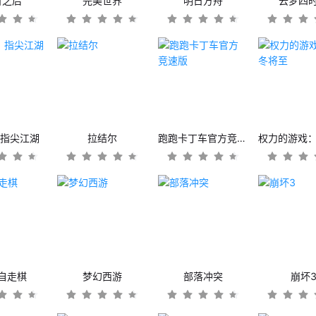
日之后
完美世界
明日方舟
云梦四
：指尖江湖
拉结尔
跑跑卡丁车官方竞速版
自走棋
梦幻西游
部落冲突
崩坏