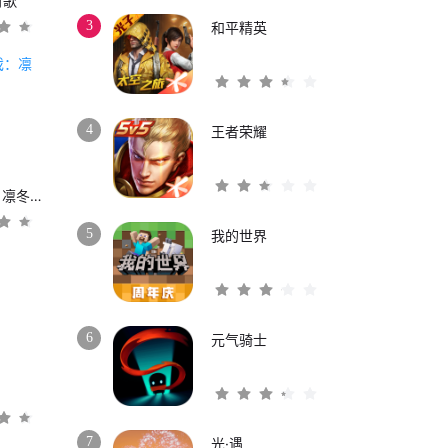
时歌
3
和平精英
4
王者荣耀
权力的游戏：凛冬将至
5
我的世界
6
元气骑士
3
7
光·遇