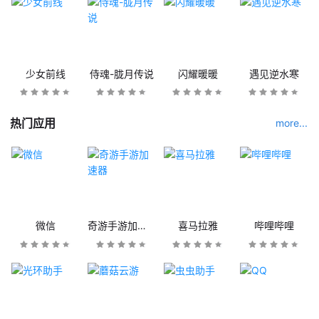
少女前线
侍魂-胧月传说
闪耀暖暖
遇见逆水寒
热门应用
more...
微信
奇游手游加速器
喜马拉雅
哔哩哔哩