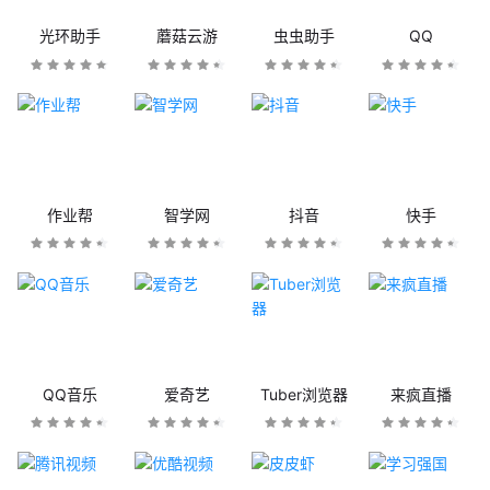
光环助手
蘑菇云游
虫虫助手
QQ
作业帮
智学网
抖音
快手
QQ音乐
爱奇艺
Tuber浏览器
来疯直播