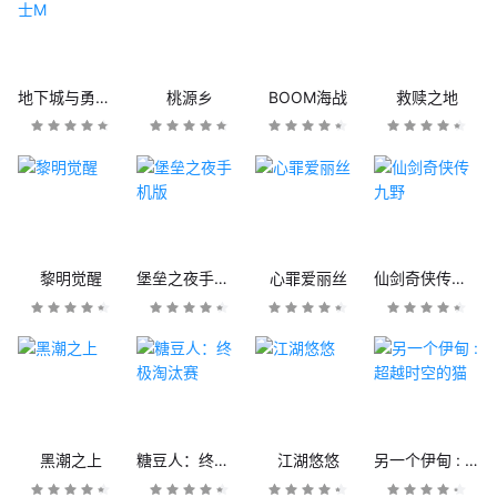
地下城与勇士M
桃源乡
BOOM海战
救赎之地
黎明觉醒
堡垒之夜手机版
心罪爱丽丝
仙剑奇侠传九野
黑潮之上
糖豆人：终极淘汰赛
江湖悠悠
另一个伊甸 : 超越时空的猫