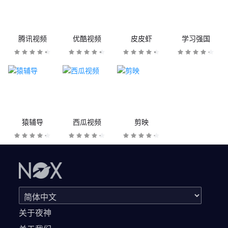
腾讯视频
优酷视频
皮皮虾
学习强国
猿辅导
西瓜视频
剪映
关于夜神