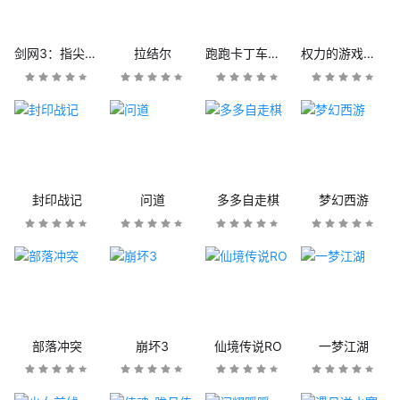
剑网3：指尖江湖
拉结尔
跑跑卡丁车官方竞速版
权力的游戏：凛冬将至
封印战记
问道
多多自走棋
梦幻西游
部落冲突
崩坏3
仙境传说RO
一梦江湖