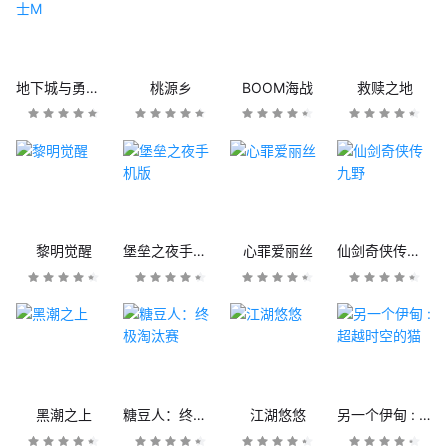
地下城与勇士M
桃源乡
BOOM海战
救赎之地
黎明觉醒
堡垒之夜手机版
心罪爱丽丝
仙剑奇侠传九野
黑潮之上
糖豆人：终极淘汰赛
江湖悠悠
另一个伊甸 : 超越时空的猫