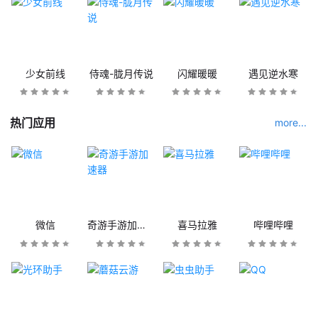
少女前线
侍魂-胧月传说
闪耀暖暖
遇见逆水寒
热门应用
more...
微信
奇游手游加速器
喜马拉雅
哔哩哔哩