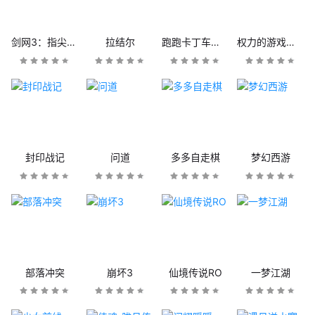
剑网3：指尖江湖
拉结尔
跑跑卡丁车官方竞速版
权力的游戏：凛冬将至
封印战记
问道
多多自走棋
梦幻西游
部落冲突
崩坏3
仙境传说RO
一梦江湖