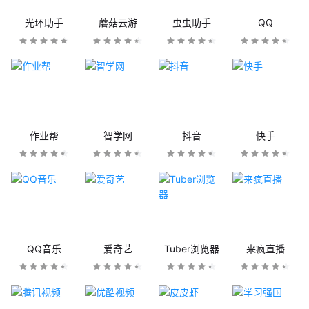
光环助手
蘑菇云游
虫虫助手
QQ
作业帮
智学网
抖音
快手
QQ音乐
爱奇艺
Tuber浏览器
来疯直播