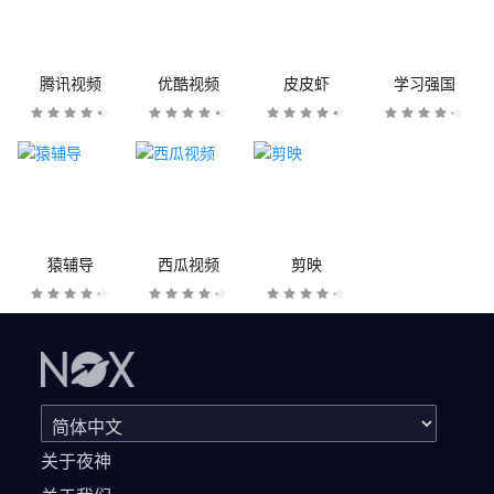
腾讯视频
优酷视频
皮皮虾
学习强国
猿辅导
西瓜视频
剪映
关于夜神