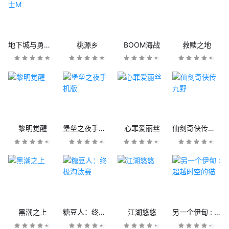
地下城与勇士M
桃源乡
BOOM海战
救赎之地
黎明觉醒
堡垒之夜手机版
心罪爱丽丝
仙剑奇侠传九野
黑潮之上
糖豆人：终极淘汰赛
江湖悠悠
另一个伊甸 : 超越时空的猫