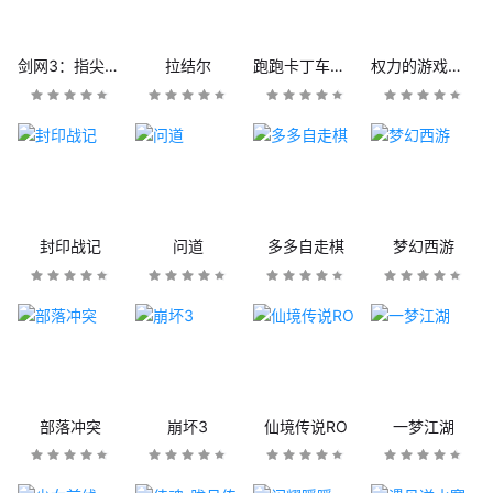
剑网3：指尖江湖
拉结尔
跑跑卡丁车官方竞速版
权力的游戏：凛冬将至
封印战记
问道
多多自走棋
梦幻西游
部落冲突
崩坏3
仙境传说RO
一梦江湖