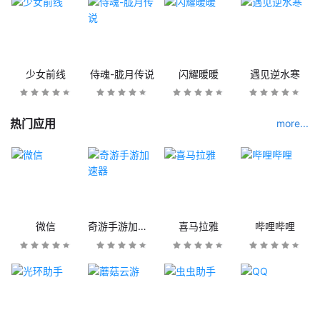
少女前线
侍魂-胧月传说
闪耀暖暖
遇见逆水寒
热门应用
more...
微信
奇游手游加速器
喜马拉雅
哔哩哔哩