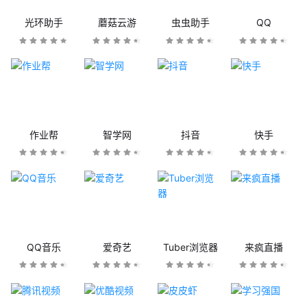
光环助手
蘑菇云游
虫虫助手
QQ
作业帮
智学网
抖音
快手
QQ音乐
爱奇艺
Tuber浏览器
来疯直播