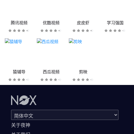
腾讯视频
优酷视频
皮皮虾
学习强国
猿辅导
西瓜视频
剪映
关于夜神