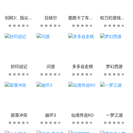
剑网3：指尖江湖
拉结尔
跑跑卡丁车官方竞速版
权力的游戏：凛冬将至
封印战记
问道
多多自走棋
梦幻西游
部落冲突
崩坏3
仙境传说RO
一梦江湖