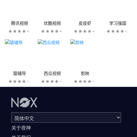
腾讯视频
优酷视频
皮皮虾
学习强国
猿辅导
西瓜视频
剪映
关于夜神