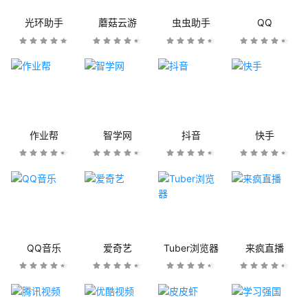
光环助手
蘑菇云游
虫虫助手
QQ
作业帮
智学网
抖音
快手
QQ音乐
爱奇艺
Tuber浏览器
来疯直播