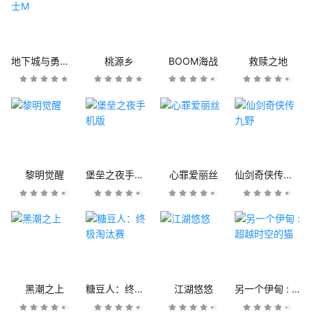
地下城与勇士M
桃源乡
BOOM海战
救赎之地
黎明觉醒
堡垒之夜手机版
心罪爱丽丝
仙剑奇侠传九野
黑潮之上
糖豆人：终极淘汰赛
江湖悠悠
另一个伊甸 : 超越时空的猫