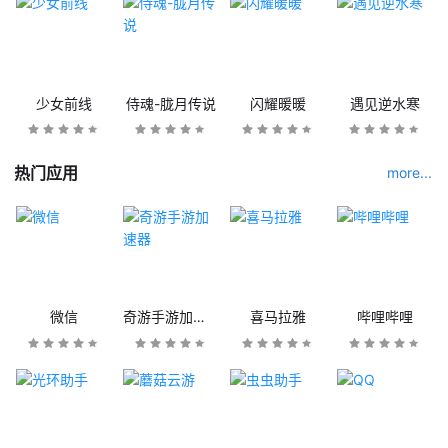
少女前线
侍魂-胧月传说
闪耀暖暖
遇见逆水寒
热门应用
more...
微信
奇游手游加速器
喜马拉雅
哔哩哔哩