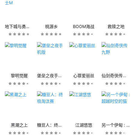
地下城与勇士M
桃源乡
BOOM海战
救赎之地
黎明觉醒
堡垒之夜手机版
心罪爱丽丝
仙剑奇侠传九野
黑潮之上
糖豆人：终极淘汰赛
江湖悠悠
另一个伊甸 : 超越时空的猫