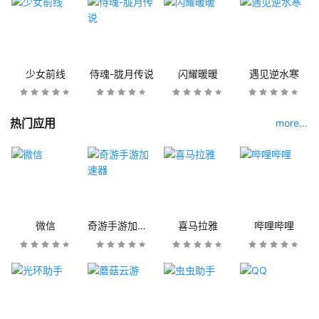
少女前线
侍魂-胧月传说
闪耀暖暖
遇见逆水寒
热门应用
more...
微信
奇游手游加速器
喜马拉雅
哔哩哔哩