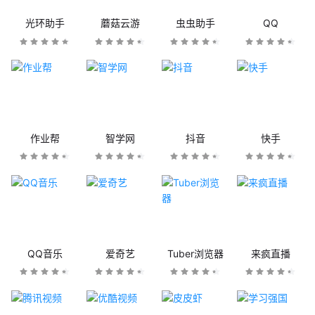
光环助手
蘑菇云游
虫虫助手
QQ
作业帮
智学网
抖音
快手
QQ音乐
爱奇艺
Tuber浏览器
来疯直播