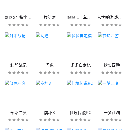
剑网3：指尖江湖
拉结尔
跑跑卡丁车官方竞速版
权力的游戏：凛冬将至
封印战记
问道
多多自走棋
梦幻西游
部落冲突
崩坏3
仙境传说RO
一梦江湖