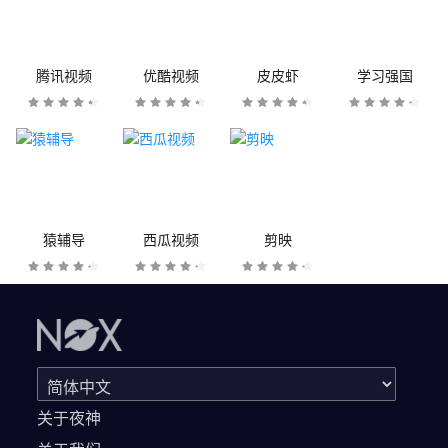
腾讯视频
优酷视频
皮皮虾
学习强国
猿辅导
西瓜视频
剪映
关于夜神