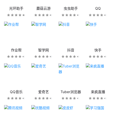
光环助手
蘑菇云游
虫虫助手
QQ
作业帮
智学网
抖音
快手
QQ音乐
爱奇艺
Tuber浏览器
来疯直播