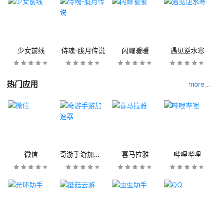
少女前线
侍魂-胧月传说
闪耀暖暖
遇见逆水寒
热门应用
more...
微信
奇游手游加速器
喜马拉雅
哔哩哔哩