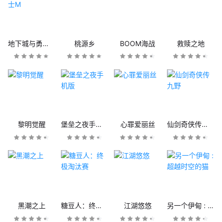
地下城与勇士M
桃源乡
BOOM海战
救赎之地
黎明觉醒
堡垒之夜手机版
心罪爱丽丝
仙剑奇侠传九野
黑潮之上
糖豆人：终极淘汰赛
江湖悠悠
另一个伊甸 : 超越时空的猫