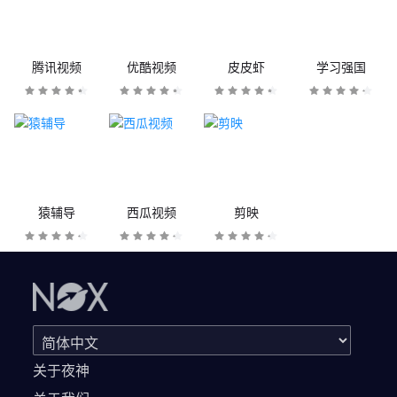
腾讯视频
优酷视频
皮皮虾
学习强国
猿辅导
西瓜视频
剪映
关于夜神