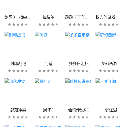
剑网3：指尖江湖
拉结尔
跑跑卡丁车官方竞速版
权力的游戏：凛冬将至
封印战记
问道
多多自走棋
梦幻西游
部落冲突
崩坏3
仙境传说RO
一梦江湖