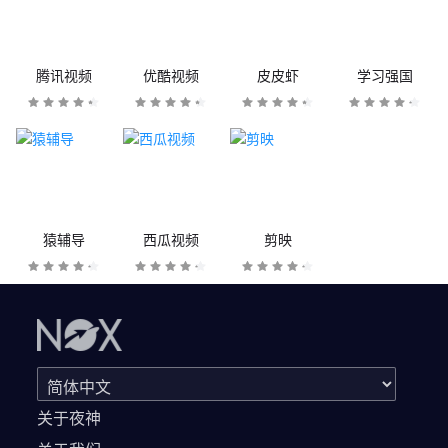
腾讯视频
优酷视频
皮皮虾
学习强国
猿辅导
西瓜视频
剪映
关于夜神