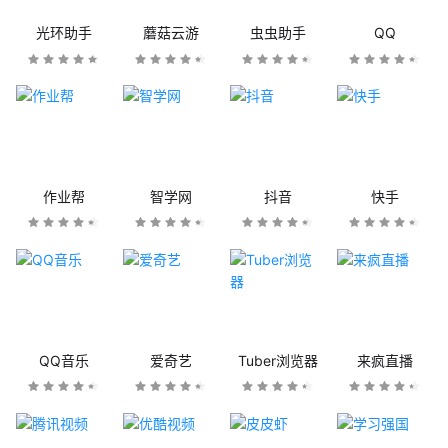
光环助手
蘑菇云游
虫虫助手
QQ
作业帮
智学网
抖音
快手
QQ音乐
爱奇艺
Tuber浏览器
来疯直播