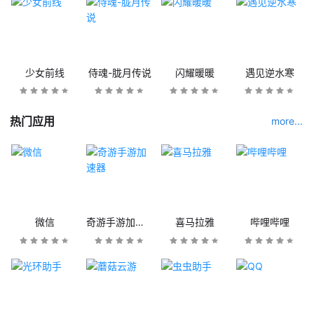
少女前线
侍魂-胧月传说
闪耀暖暖
遇见逆水寒
热门应用
more...
微信
奇游手游加速器
喜马拉雅
哔哩哔哩