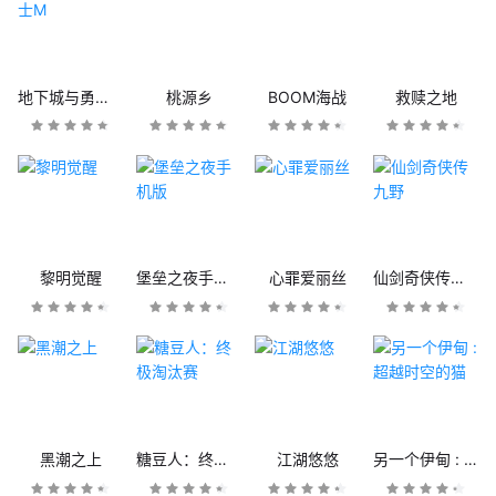
地下城与勇士M
桃源乡
BOOM海战
救赎之地
黎明觉醒
堡垒之夜手机版
心罪爱丽丝
仙剑奇侠传九野
黑潮之上
糖豆人：终极淘汰赛
江湖悠悠
另一个伊甸 : 超越时空的猫