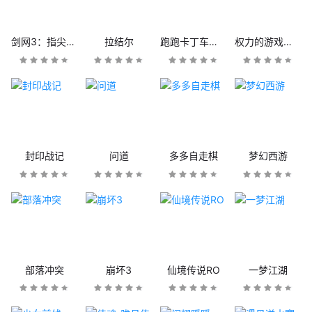
剑网3：指尖江湖
拉结尔
跑跑卡丁车官方竞速版
权力的游戏：凛冬将至
封印战记
问道
多多自走棋
梦幻西游
部落冲突
崩坏3
仙境传说RO
一梦江湖