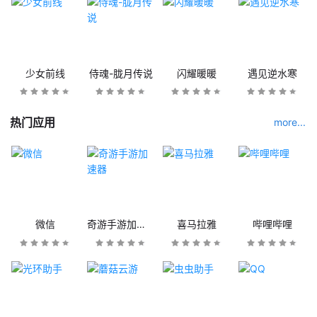
少女前线
侍魂-胧月传说
闪耀暖暖
遇见逆水寒
热门应用
more...
微信
奇游手游加速器
喜马拉雅
哔哩哔哩