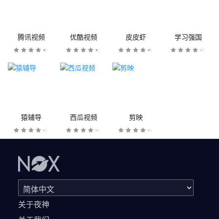
腾讯视频
优酷视频
皮皮虾
学习强国
猿辅导
西瓜视频
剪映
关于夜神