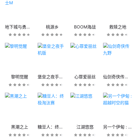
地下城与勇士M
桃源乡
BOOM海战
救赎之地
黎明觉醒
堡垒之夜手机版
心罪爱丽丝
仙剑奇侠传九野
黑潮之上
糖豆人：终极淘汰赛
江湖悠悠
另一个伊甸 : 超越时空的猫