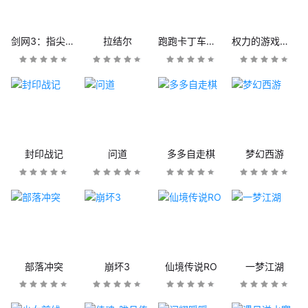
剑网3：指尖江湖
拉结尔
跑跑卡丁车官方竞速版
权力的游戏：凛冬将至
封印战记
问道
多多自走棋
梦幻西游
部落冲突
崩坏3
仙境传说RO
一梦江湖