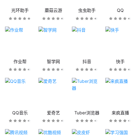
光环助手
蘑菇云游
虫虫助手
QQ
作业帮
智学网
抖音
快手
QQ音乐
爱奇艺
Tuber浏览器
来疯直播