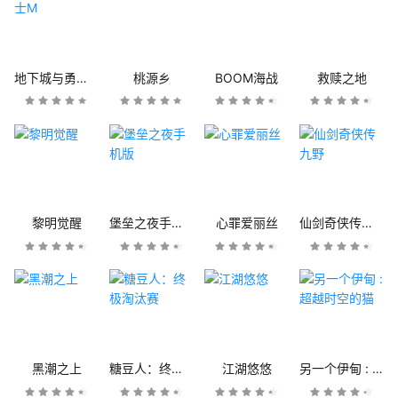
地下城与勇士M
桃源乡
BOOM海战
救赎之地
黎明觉醒
堡垒之夜手机版
心罪爱丽丝
仙剑奇侠传九野
黑潮之上
糖豆人：终极淘汰赛
江湖悠悠
另一个伊甸 : 超越时空的猫