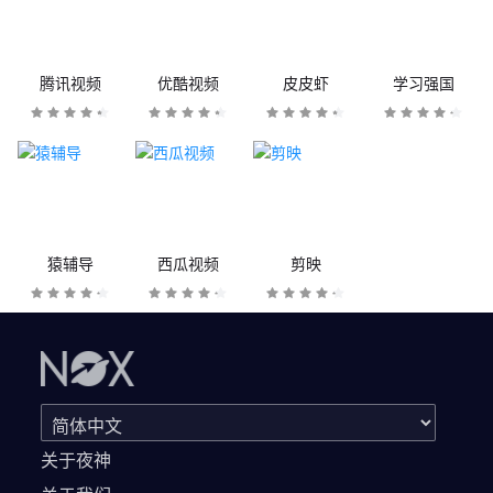
腾讯视频
优酷视频
皮皮虾
学习强国
猿辅导
西瓜视频
剪映
关于夜神