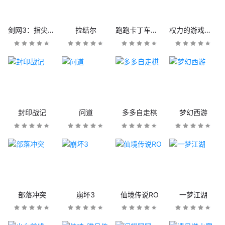
剑网3：指尖江湖
拉结尔
跑跑卡丁车官方竞速版
权力的游戏：凛冬将至
封印战记
问道
多多自走棋
梦幻西游
部落冲突
崩坏3
仙境传说RO
一梦江湖