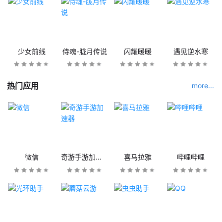
少女前线
侍魂-胧月传说
闪耀暖暖
遇见逆水寒
热门应用
more...
微信
奇游手游加速器
喜马拉雅
哔哩哔哩