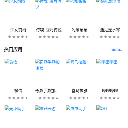
少女前线
侍魂-胧月传说
闪耀暖暖
遇见逆水寒
热门应用
more...
微信
奇游手游加速器
喜马拉雅
哔哩哔哩