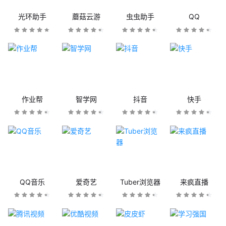
光环助手
蘑菇云游
虫虫助手
QQ
作业帮
智学网
抖音
快手
QQ音乐
爱奇艺
Tuber浏览器
来疯直播