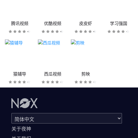
腾讯视频
优酷视频
皮皮虾
学习强国
猿辅导
西瓜视频
剪映
关于夜神