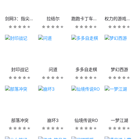
剑网3：指尖江湖
拉结尔
跑跑卡丁车官方竞速版
权力的游戏：凛冬将至
封印战记
问道
多多自走棋
梦幻西游
部落冲突
崩坏3
仙境传说RO
一梦江湖