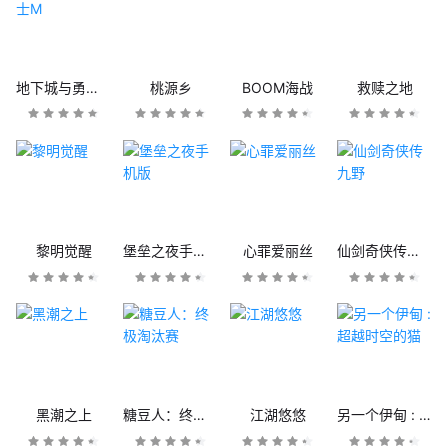
地下城与勇士M
桃源乡
BOOM海战
救赎之地
黎明觉醒
堡垒之夜手机版
心罪爱丽丝
仙剑奇侠传九野
黑潮之上
糖豆人：终极淘汰赛
江湖悠悠
另一个伊甸 : 超越时空的猫