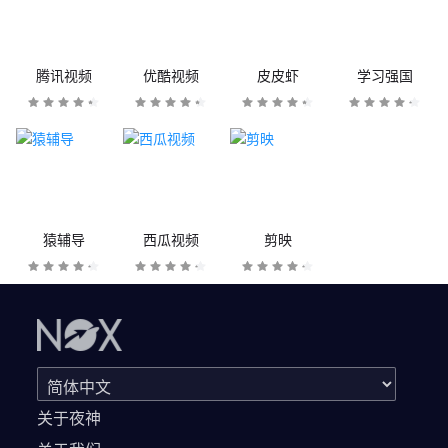
腾讯视频
优酷视频
皮皮虾
学习强国
猿辅导
西瓜视频
剪映
关于夜神