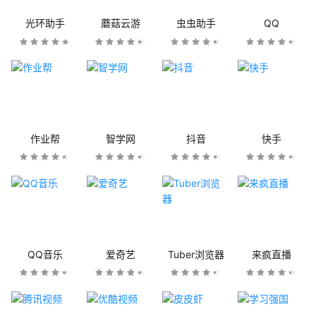
光环助手
蘑菇云游
虫虫助手
QQ
作业帮
智学网
抖音
快手
QQ音乐
爱奇艺
Tuber浏览器
来疯直播