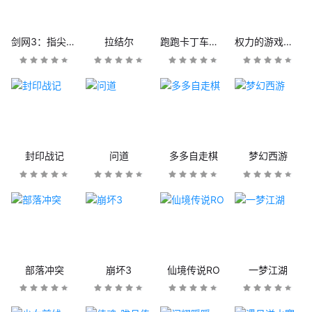
剑网3：指尖江湖
拉结尔
跑跑卡丁车官方竞速版
权力的游戏：凛冬将至
封印战记
问道
多多自走棋
梦幻西游
部落冲突
崩坏3
仙境传说RO
一梦江湖