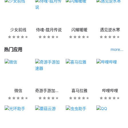
少女前线
侍魂-胧月传说
闪耀暖暖
遇见逆水寒
热门应用
more...
微信
奇游手游加速器
喜马拉雅
哔哩哔哩