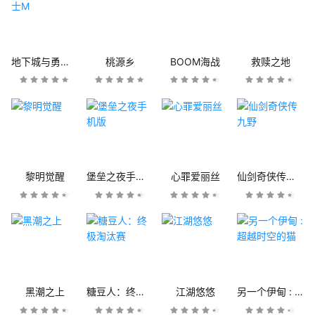
地下城与勇士M
桃源乡
BOOM海战
救赎之地
黎明觉醒
堡垒之夜手机版
心罪爱丽丝
仙剑奇侠传九野
黑潮之上
糖豆人：终极淘汰赛
江湖悠悠
另一个伊甸 : 超越时空的猫