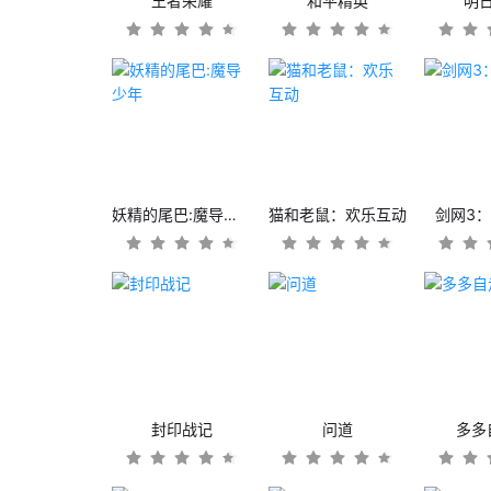
王者荣耀
和平精英
明
妖精的尾巴:魔导少年
猫和老鼠：欢乐互动
剑网3
封印战记
问道
多多