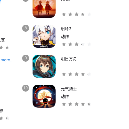
8
崩坏3
动作
水寒
9
明日方舟
more...
10
元气骑士
动作
游