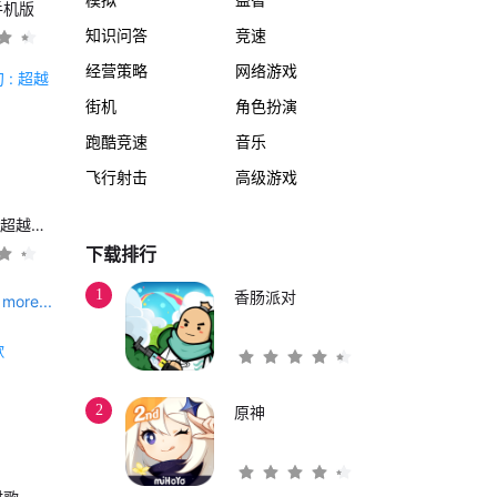
手机版
知识问答
竞速
经营策略
网络游戏
街机
角色扮演
跑酷竞速
音乐
飞行射击
高级游戏
另一个伊甸 : 超越时空的猫
下载排行
1
香肠派对
more...
2
原神