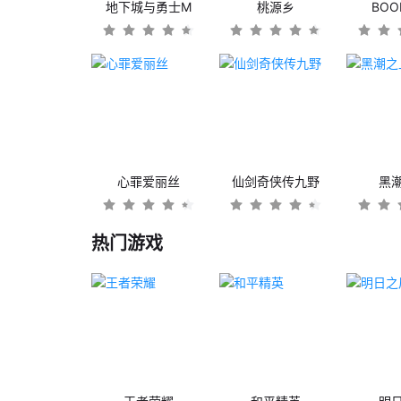
地下城与勇士M
桃源乡
BO
心罪爱丽丝
仙剑奇侠传九野
黑
热门游戏