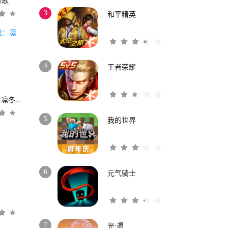
时歌
3
和平精英
4
王者荣耀
权力的游戏：凛冬将至
5
我的世界
6
元气骑士
3
7
光·遇