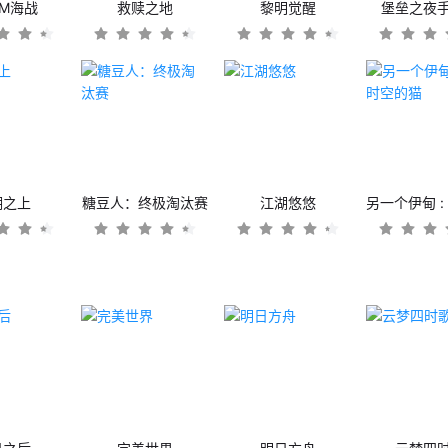
OM海战
救赎之地
黎明觉醒
堡垒之夜
潮之上
糖豆人：终极淘汰赛
江湖悠悠