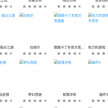
日之后
完美世界
明日方舟
云梦四
：指尖江湖
拉结尔
跑跑卡丁车官方竞速版
自走棋
梦幻西游
部落冲突
崩坏