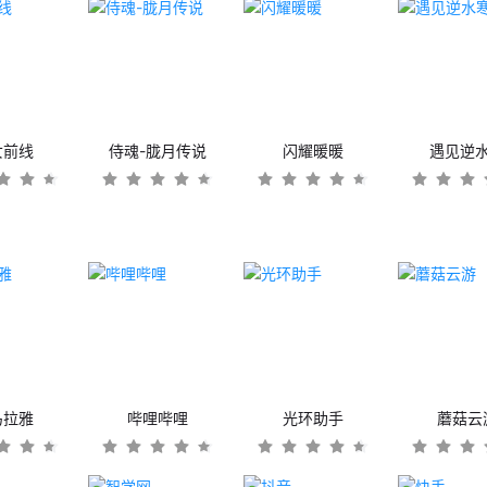
女前线
侍魂-胧月传说
闪耀暖暖
遇见逆
马拉雅
哔哩哔哩
光环助手
蘑菇云