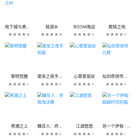
地下城与勇士M
桃源乡
BOOM海战
救赎之地
黎明觉醒
堡垒之夜手机版
心罪爱丽丝
仙剑奇侠传九野
黑潮之上
糖豆人：终极淘汰赛
江湖悠悠
另一个伊甸 : 超越时空的猫