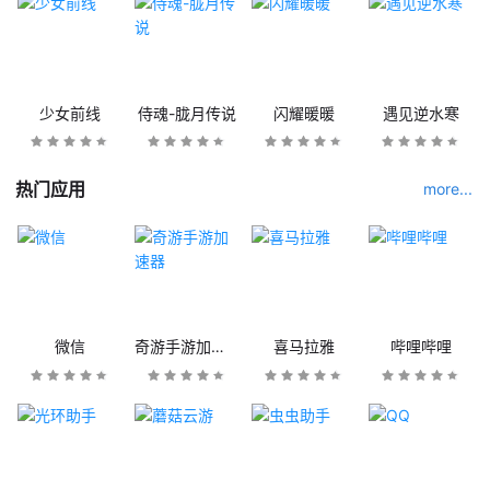
少女前线
侍魂-胧月传说
闪耀暖暖
遇见逆水寒
热门应用
more...
微信
奇游手游加速器
喜马拉雅
哔哩哔哩