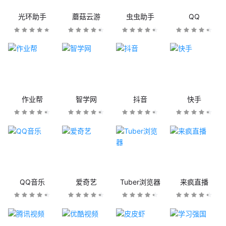
光环助手
蘑菇云游
虫虫助手
QQ
作业帮
智学网
抖音
快手
QQ音乐
爱奇艺
Tuber浏览器
来疯直播