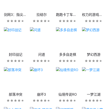
剑网3：指尖江湖
拉结尔
跑跑卡丁车官方竞速版
权力的游戏：凛冬将至
封印战记
问道
多多自走棋
梦幻西游
部落冲突
崩坏3
仙境传说RO
一梦江湖