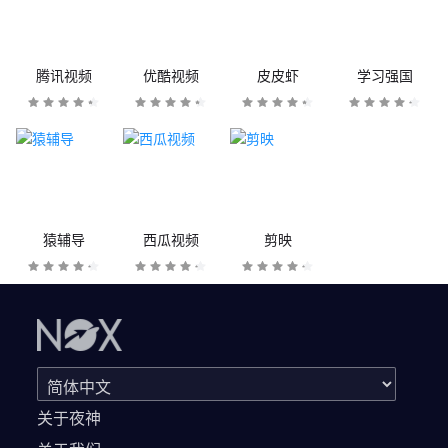
腾讯视频
优酷视频
皮皮虾
学习强国
猿辅导
西瓜视频
剪映
关于夜神