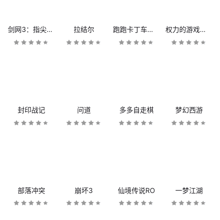
剑网3：指尖江湖
拉结尔
跑跑卡丁车官方竞速版
权力的游戏：凛冬将至
封印战记
问道
多多自走棋
梦幻西游
部落冲突
崩坏3
仙境传说RO
一梦江湖