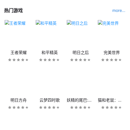
热门游戏
more...
王者荣耀
和平精英
明日之后
完美世界
明日方舟
云梦四时歌
妖精的尾巴:魔导少年
猫和老鼠：欢乐互动