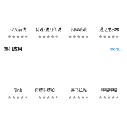
少女前线
侍魂-胧月传说
闪耀暖暖
遇见逆水寒
热门应用
more...
微信
奇游手游加速器
喜马拉雅
哔哩哔哩