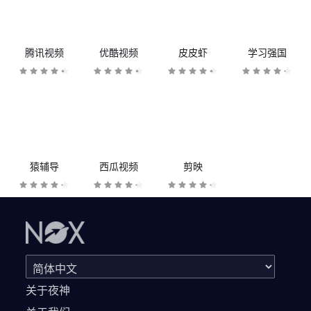
腾讯视频
优酷视频
皮皮虾
学习强国
猿辅导
西瓜视频
剪映
关于夜神