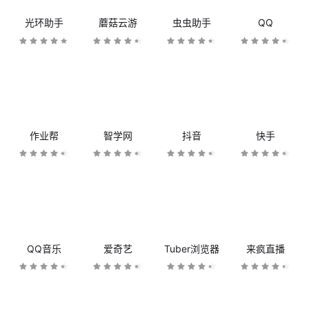
光环助手
蘑菇云游
虫虫助手
QQ
作业帮
智学网
抖音
快手
QQ音乐
爱奇艺
Tuber浏览器
来疯直播