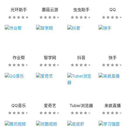
光环助手
蘑菇云游
虫虫助手
QQ
作业帮
智学网
抖音
快手
QQ音乐
爱奇艺
Tuber浏览器
来疯直播