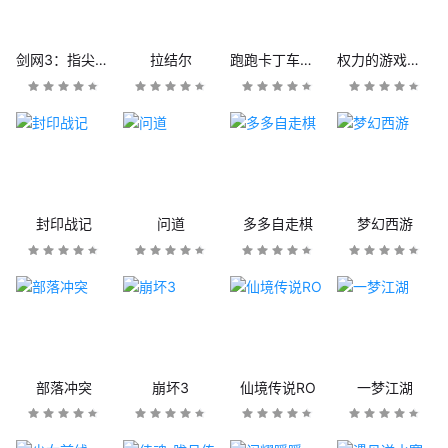
剑网3：指尖江湖
拉结尔
跑跑卡丁车官方竞速版
权力的游戏：凛冬将至
封印战记
问道
多多自走棋
梦幻西游
部落冲突
崩坏3
仙境传说RO
一梦江湖