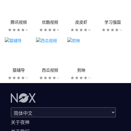
腾讯视频
优酷视频
皮皮虾
学习强国
猿辅导
西瓜视频
剪映
关于夜神