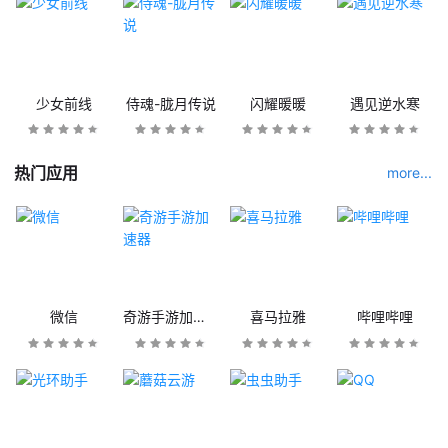
少女前线
侍魂-胧月传说
闪耀暖暖
遇见逆水寒
热门应用
more...
微信
奇游手游加速器
喜马拉雅
哔哩哔哩