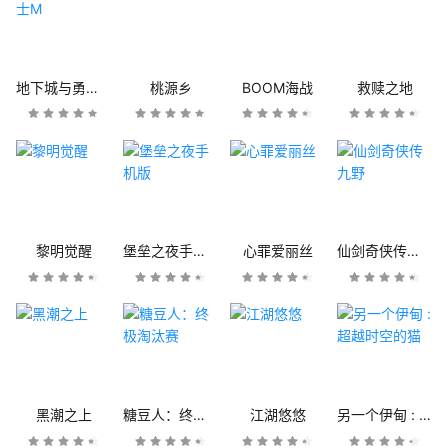
地下城与勇士M
桃源乡
BOOM海战
救赎之地
黎明觉醒
堡垒之夜手机版
心罪爱丽丝
仙剑奇侠传九野
黑潮之上
糖豆人：终极淘汰赛
江湖悠悠
另一个伊甸 : 超越时空的猫