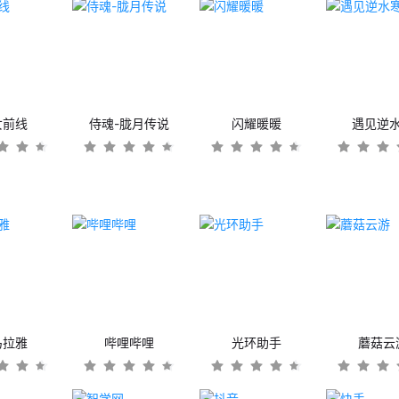
女前线
侍魂-胧月传说
闪耀暖暖
遇见逆
马拉雅
哔哩哔哩
光环助手
蘑菇云