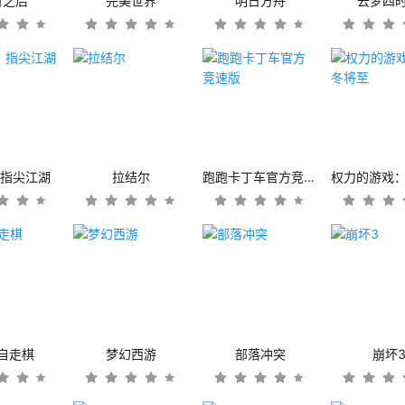
日之后
完美世界
明日方舟
云梦四
：指尖江湖
拉结尔
跑跑卡丁车官方竞速版
自走棋
梦幻西游
部落冲突
崩坏