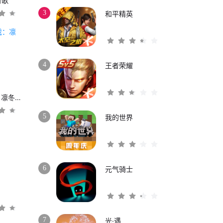
时歌
3
和平精英
4
王者荣耀
权力的游戏：凛冬将至
5
我的世界
6
元气骑士
3
7
光·遇