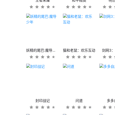
王者荣耀
和平精英
明
妖精的尾巴:魔导少年
猫和老鼠：欢乐互动
剑网3
封印战记
问道
多多