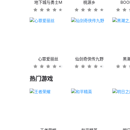
地下城与勇士M
桃源乡
BO
心罪爱丽丝
仙剑奇侠传九野
黑
热门游戏