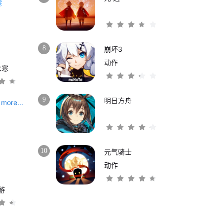
8
崩坏3
动作
水寒
9
明日方舟
more...
10
元气骑士
动作
游