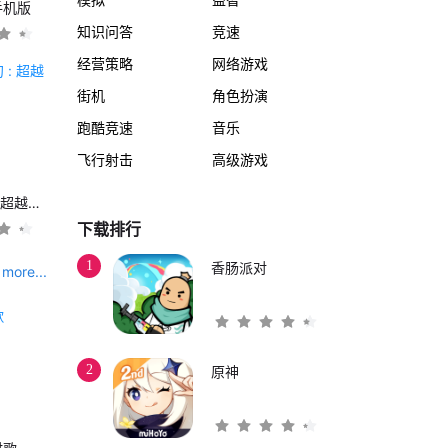
手机版
知识问答
竞速
经营策略
网络游戏
街机
角色扮演
跑酷竞速
音乐
飞行射击
高级游戏
另一个伊甸 : 超越时空的猫
下载排行
1
香肠派对
more...
2
原神