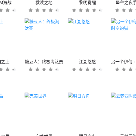
OM海战
救赎之地
黎明觉醒
堡垒之夜
潮之上
糖豆人：终极淘汰赛
江湖悠悠