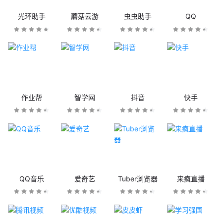
光环助手
蘑菇云游
虫虫助手
QQ
作业帮
智学网
抖音
快手
QQ音乐
爱奇艺
Tuber浏览器
来疯直播