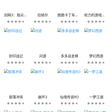
剑网3：指尖江湖
拉结尔
跑跑卡丁车官方竞速版
权力的游戏：凛冬将至
封印战记
问道
多多自走棋
梦幻西游
部落冲突
崩坏3
仙境传说RO
一梦江湖