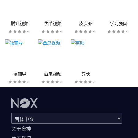
腾讯视频
优酷视频
皮皮虾
学习强国
猿辅导
西瓜视频
剪映
关于夜神