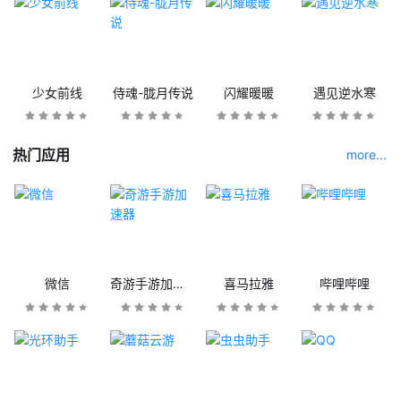
少女前线
侍魂-胧月传说
闪耀暖暖
遇见逆水寒
热门应用
more...
微信
奇游手游加速器
喜马拉雅
哔哩哔哩