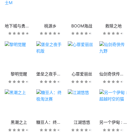
地下城与勇士M
桃源乡
BOOM海战
救赎之地
黎明觉醒
堡垒之夜手机版
心罪爱丽丝
仙剑奇侠传九野
黑潮之上
糖豆人：终极淘汰赛
江湖悠悠
另一个伊甸 : 超越时空的猫