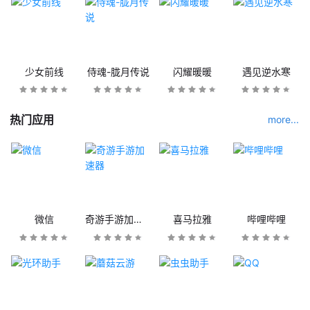
少女前线
侍魂-胧月传说
闪耀暖暖
遇见逆水寒
热门应用
more...
微信
奇游手游加速器
喜马拉雅
哔哩哔哩