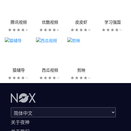
腾讯视频
优酷视频
皮皮虾
学习强国
猿辅导
西瓜视频
剪映
关于夜神