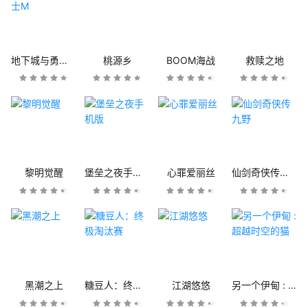
地下城与勇士M
桃源乡
BOOM海战
救赎之地
黎明觉醒
堡垒之夜手机版
心罪爱丽丝
仙剑奇侠传九野
黑潮之上
糖豆人：终极淘汰赛
江湖悠悠
另一个伊甸 : 超越时空的猫