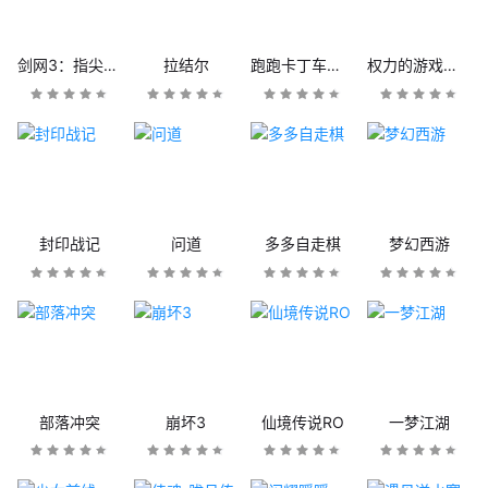
剑网3：指尖江湖
拉结尔
跑跑卡丁车官方竞速版
权力的游戏：凛冬将至
封印战记
问道
多多自走棋
梦幻西游
部落冲突
崩坏3
仙境传说RO
一梦江湖