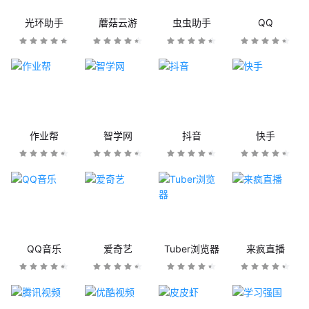
光环助手
蘑菇云游
虫虫助手
QQ
作业帮
智学网
抖音
快手
QQ音乐
爱奇艺
Tuber浏览器
来疯直播