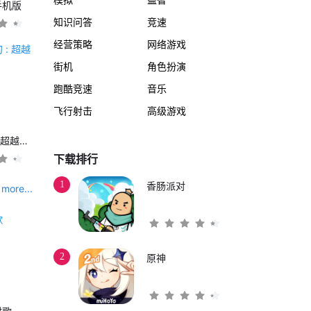
手机版
知识问答
竞速
经营策略
网络游戏
街机
角色扮演
跑酷竞速
音乐
飞行射击
高级游戏
另一个伊甸 : 超越时空的猫
下载排行
1
香肠派对
more...
2
原神