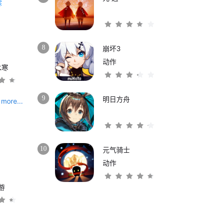
8
崩坏3
动作
水寒
9
明日方舟
more...
10
元气骑士
动作
游