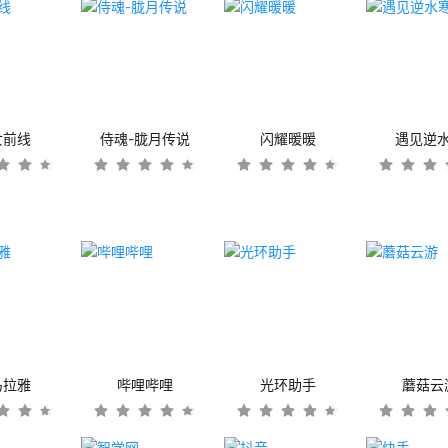
女前线
侍魂-胧月传说
闪耀暖暖
遇见逆
马拉雅
哔哩哔哩
光环助手
蘑菇云