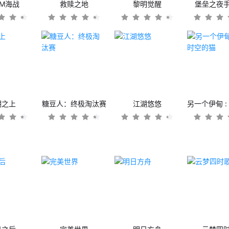
OM海战
救赎之地
黎明觉醒
堡垒之夜
潮之上
糖豆人：终极淘汰赛
江湖悠悠