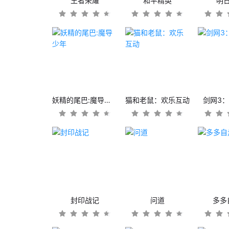
王者荣耀
和平精英
明
妖精的尾巴:魔导少年
猫和老鼠：欢乐互动
剑网3
封印战记
问道
多多