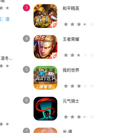
时歌
3
和平精英
4
王者荣耀
权力的游戏：凛冬将至
5
我的世界
6
元气骑士
3
7
光·遇