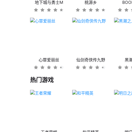
地下城与勇士M
桃源乡
BO
心罪爱丽丝
仙剑奇侠传九野
黑
热门游戏