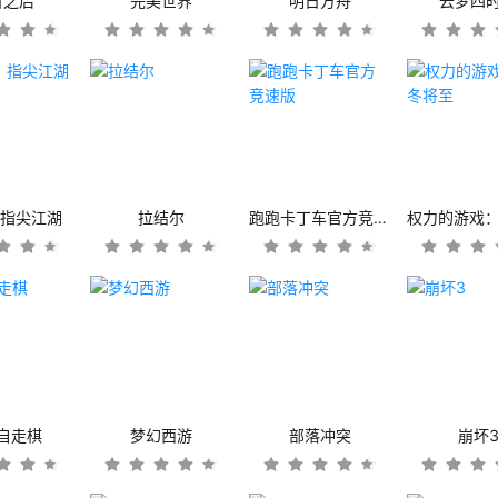
日之后
完美世界
明日方舟
云梦四
：指尖江湖
拉结尔
跑跑卡丁车官方竞速版
自走棋
梦幻西游
部落冲突
崩坏