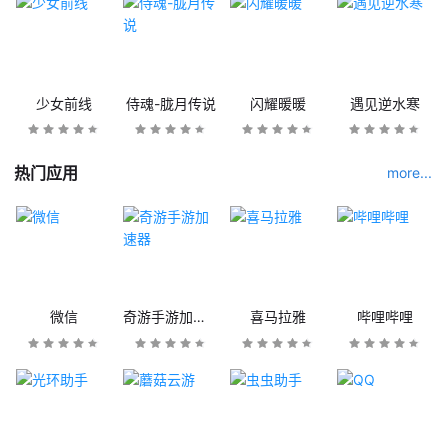
少女前线
侍魂-胧月传说
闪耀暖暖
遇见逆水寒
热门应用
more...
微信
奇游手游加速器
喜马拉雅
哔哩哔哩