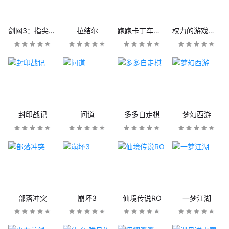
剑网3：指尖江湖
拉结尔
跑跑卡丁车官方竞速版
权力的游戏：凛冬将至
封印战记
问道
多多自走棋
梦幻西游
部落冲突
崩坏3
仙境传说RO
一梦江湖