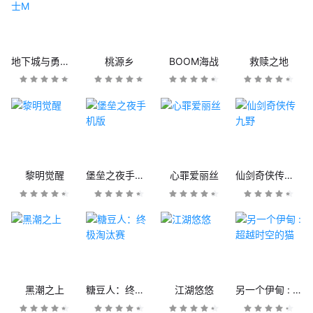
地下城与勇士M
桃源乡
BOOM海战
救赎之地
黎明觉醒
堡垒之夜手机版
心罪爱丽丝
仙剑奇侠传九野
黑潮之上
糖豆人：终极淘汰赛
江湖悠悠
另一个伊甸 : 超越时空的猫