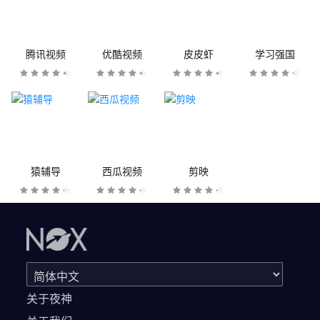
腾讯视频
优酷视频
皮皮虾
学习强国
猿辅导
西瓜视频
剪映
关于夜神