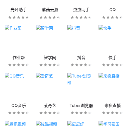
光环助手
蘑菇云游
虫虫助手
QQ
作业帮
智学网
抖音
快手
QQ音乐
爱奇艺
Tuber浏览器
来疯直播