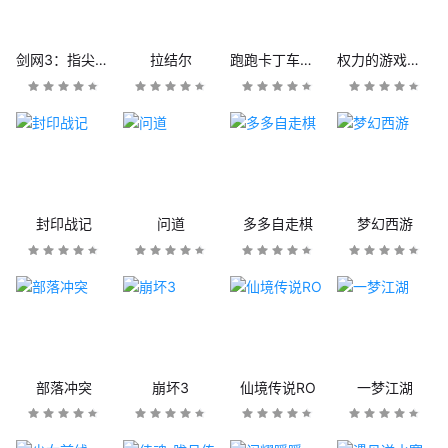
剑网3：指尖江湖
拉结尔
跑跑卡丁车官方竞速版
权力的游戏：凛冬将至
封印战记
问道
多多自走棋
梦幻西游
部落冲突
崩坏3
仙境传说RO
一梦江湖