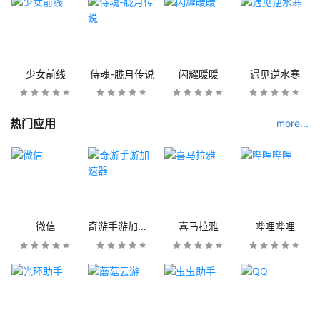
少女前线
侍魂-胧月传说
闪耀暖暖
遇见逆水寒
热门应用
more...
微信
奇游手游加速器
喜马拉雅
哔哩哔哩