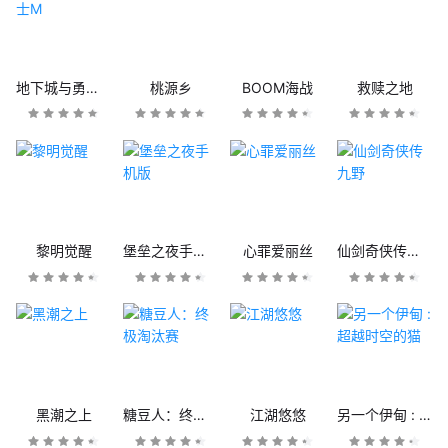
地下城与勇士M
桃源乡
BOOM海战
救赎之地
黎明觉醒
堡垒之夜手机版
心罪爱丽丝
仙剑奇侠传九野
黑潮之上
糖豆人：终极淘汰赛
江湖悠悠
另一个伊甸 : 超越时空的猫