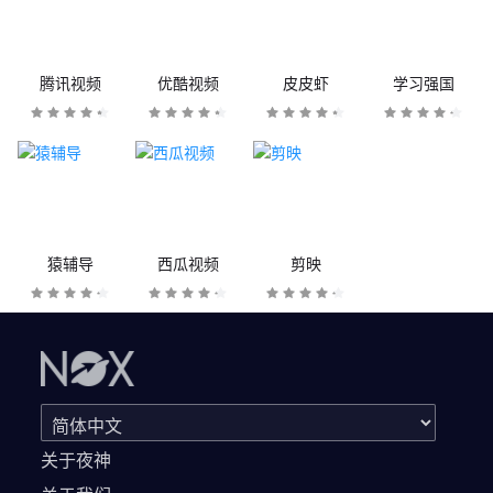
腾讯视频
优酷视频
皮皮虾
学习强国
猿辅导
西瓜视频
剪映
关于夜神