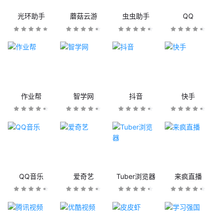
光环助手
蘑菇云游
虫虫助手
QQ
作业帮
智学网
抖音
快手
QQ音乐
爱奇艺
Tuber浏览器
来疯直播