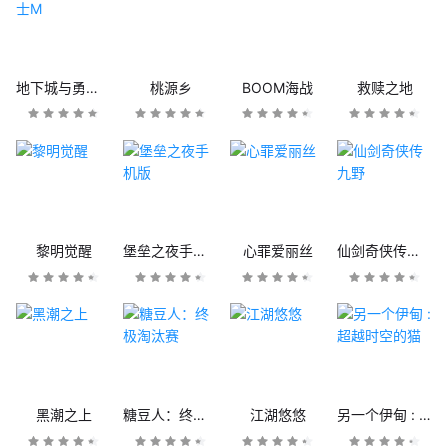
地下城与勇士M
桃源乡
BOOM海战
救赎之地
黎明觉醒
堡垒之夜手机版
心罪爱丽丝
仙剑奇侠传九野
黑潮之上
糖豆人：终极淘汰赛
江湖悠悠
另一个伊甸 : 超越时空的猫