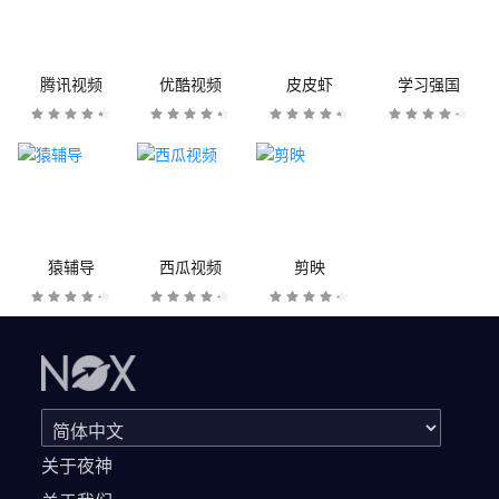
腾讯视频
优酷视频
皮皮虾
学习强国
猿辅导
西瓜视频
剪映
关于夜神