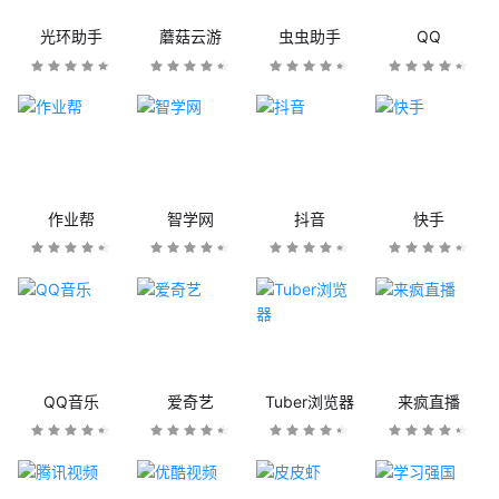
光环助手
蘑菇云游
虫虫助手
QQ
作业帮
智学网
抖音
快手
QQ音乐
爱奇艺
Tuber浏览器
来疯直播