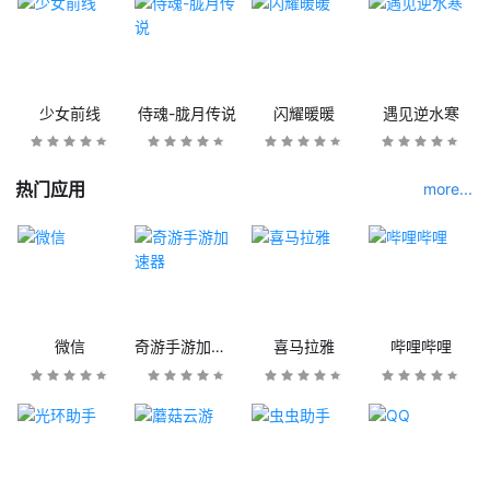
少女前线
侍魂-胧月传说
闪耀暖暖
遇见逆水寒
热门应用
more...
微信
奇游手游加速器
喜马拉雅
哔哩哔哩