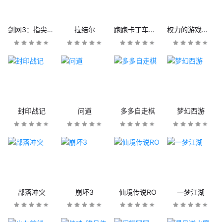
剑网3：指尖江湖
拉结尔
跑跑卡丁车官方竞速版
权力的游戏：凛冬将至
封印战记
问道
多多自走棋
梦幻西游
部落冲突
崩坏3
仙境传说RO
一梦江湖