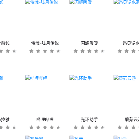
女前线
侍魂-胧月传说
闪耀暖暖
遇见逆
马拉雅
哔哩哔哩
光环助手
蘑菇云