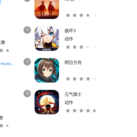
8
崩坏3
动作
水寒
9
明日方舟
more...
10
元气骑士
动作
游