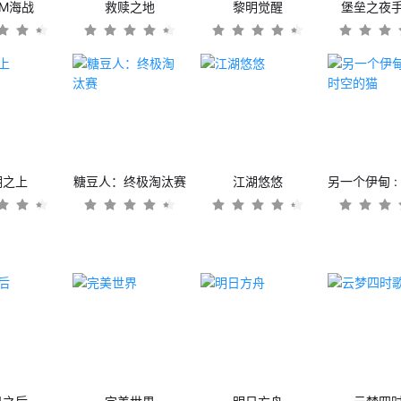
OM海战
救赎之地
黎明觉醒
堡垒之夜
潮之上
糖豆人：终极淘汰赛
江湖悠悠