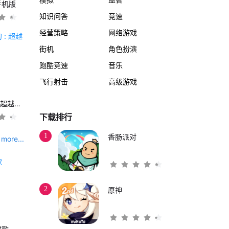
手机版
知识问答
竞速
经营策略
网络游戏
街机
角色扮演
跑酷竞速
音乐
飞行射击
高级游戏
另一个伊甸 : 超越时空的猫
下载排行
1
香肠派对
more...
2
原神