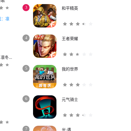
时歌
3
和平精英
4
王者荣耀
权力的游戏：凛冬将至
5
我的世界
6
元气骑士
3
7
光·遇