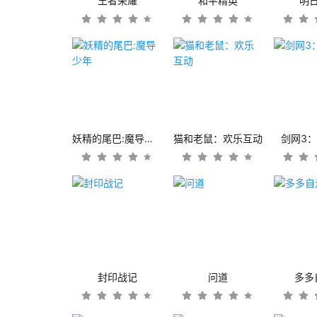
王者荣耀
和平精英
明
妖精的尾巴:魔导少年
猫和老鼠：欢乐互动
剑网3
封印战记
问道
多多