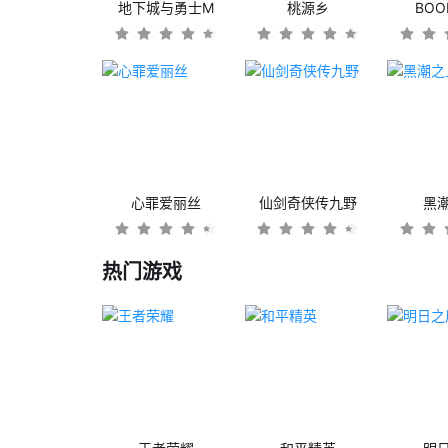
地下城与勇士M
桃源乡
BO
心罪爱丽丝
仙剑奇侠传九野
黑
热门游戏