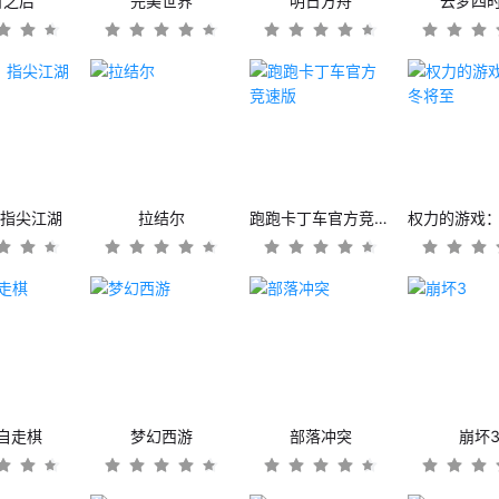
日之后
完美世界
明日方舟
云梦四
：指尖江湖
拉结尔
跑跑卡丁车官方竞速版
自走棋
梦幻西游
部落冲突
崩坏