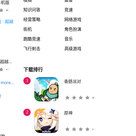
手机版
知识问答
竞速
经营策略
网络游戏
街机
角色扮演
跑酷竞速
音乐
飞行射击
高级游戏
另一个伊甸 : 超越时空的猫
下载排行
1
香肠派对
more...
2
原神