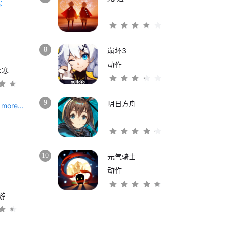
8
崩坏3
动作
水寒
9
明日方舟
more...
10
元气骑士
动作
游