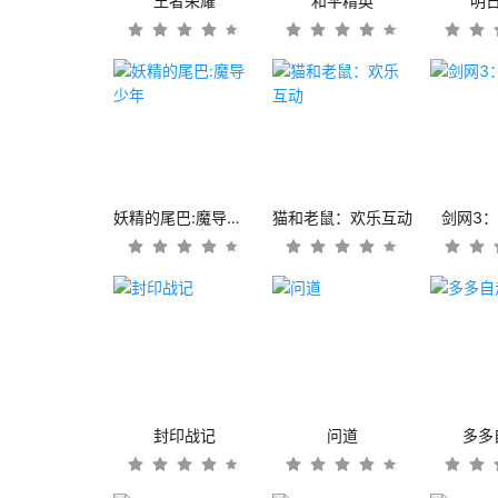
王者荣耀
和平精英
明
妖精的尾巴:魔导少年
猫和老鼠：欢乐互动
剑网3
封印战记
问道
多多