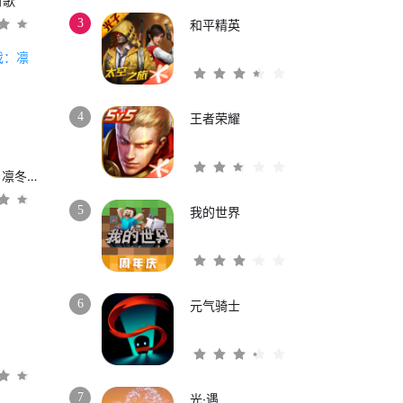
时歌
3
和平精英
4
王者荣耀
权力的游戏：凛冬将至
5
我的世界
6
元气骑士
3
7
光·遇