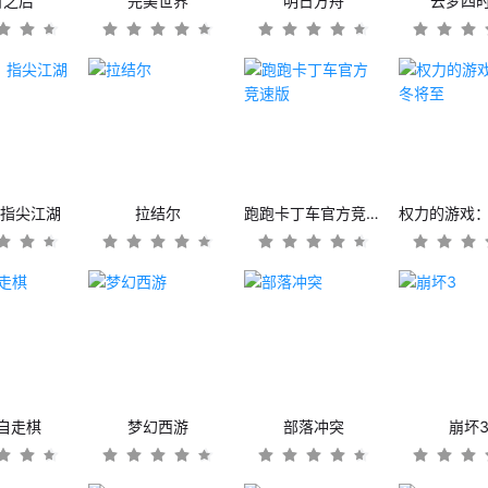
日之后
完美世界
明日方舟
云梦四
：指尖江湖
拉结尔
跑跑卡丁车官方竞速版
自走棋
梦幻西游
部落冲突
崩坏