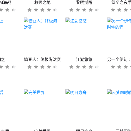
OM海战
救赎之地
黎明觉醒
堡垒之夜
潮之上
糖豆人：终极淘汰赛
江湖悠悠