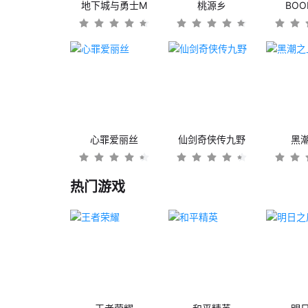
地下城与勇士M
桃源乡
BO
心罪爱丽丝
仙剑奇侠传九野
黑
热门游戏