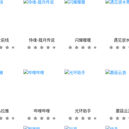
女前线
侍魂-胧月传说
闪耀暖暖
遇见逆
马拉雅
哔哩哔哩
光环助手
蘑菇云