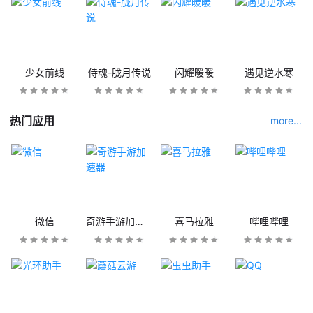
少女前线
侍魂-胧月传说
闪耀暖暖
遇见逆水寒
热门应用
more...
微信
奇游手游加速器
喜马拉雅
哔哩哔哩