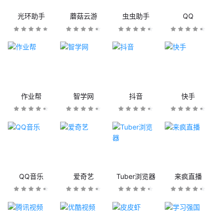
光环助手
蘑菇云游
虫虫助手
QQ
作业帮
智学网
抖音
快手
QQ音乐
爱奇艺
Tuber浏览器
来疯直播