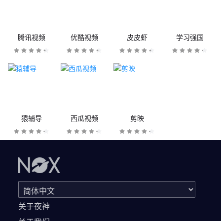
腾讯视频
优酷视频
皮皮虾
学习强国
猿辅导
西瓜视频
剪映
关于夜神