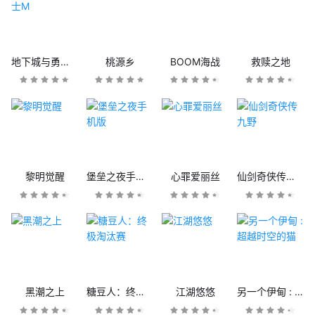
地下城与勇士M
桃源乡
BOOM海战
救赎之地
黎明觉醒
堡垒之夜手机版
心罪爱丽丝
仙剑奇侠传九野
黑潮之上
糖豆人：终极淘汰赛
江湖悠悠
另一个伊甸 : 超越时空的猫