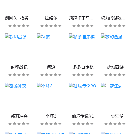
剑网3：指尖江湖
拉结尔
跑跑卡丁车官方竞速版
权力的游戏：凛冬将至
封印战记
问道
多多自走棋
梦幻西游
部落冲突
崩坏3
仙境传说RO
一梦江湖