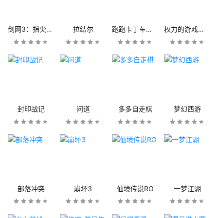
剑网3：指尖江湖
拉结尔
跑跑卡丁车官方竞速版
权力的游戏：凛冬将至
封印战记
问道
多多自走棋
梦幻西游
部落冲突
崩坏3
仙境传说RO
一梦江湖