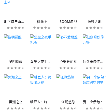
地下城与勇士M
桃源乡
BOOM海战
救赎之地
黎明觉醒
堡垒之夜手机版
心罪爱丽丝
仙剑奇侠传九野
黑潮之上
糖豆人：终极淘汰赛
江湖悠悠
另一个伊甸 : 超越时空的猫