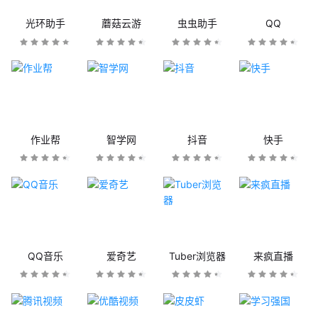
光环助手
蘑菇云游
虫虫助手
QQ
作业帮
智学网
抖音
快手
QQ音乐
爱奇艺
Tuber浏览器
来疯直播