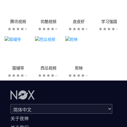
腾讯视频
优酷视频
皮皮虾
学习强国
猿辅导
西瓜视频
剪映
关于夜神