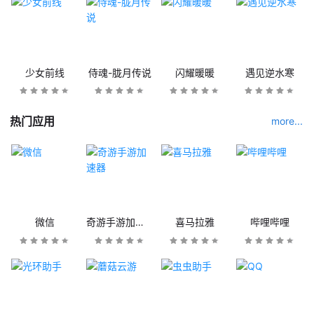
少女前线
侍魂-胧月传说
闪耀暖暖
遇见逆水寒
热门应用
more...
微信
奇游手游加速器
喜马拉雅
哔哩哔哩