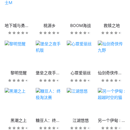
地下城与勇士M
桃源乡
BOOM海战
救赎之地
黎明觉醒
堡垒之夜手机版
心罪爱丽丝
仙剑奇侠传九野
黑潮之上
糖豆人：终极淘汰赛
江湖悠悠
另一个伊甸 : 超越时空的猫