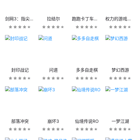
剑网3：指尖江湖
拉结尔
跑跑卡丁车官方竞速版
权力的游戏：凛冬将至
封印战记
问道
多多自走棋
梦幻西游
部落冲突
崩坏3
仙境传说RO
一梦江湖