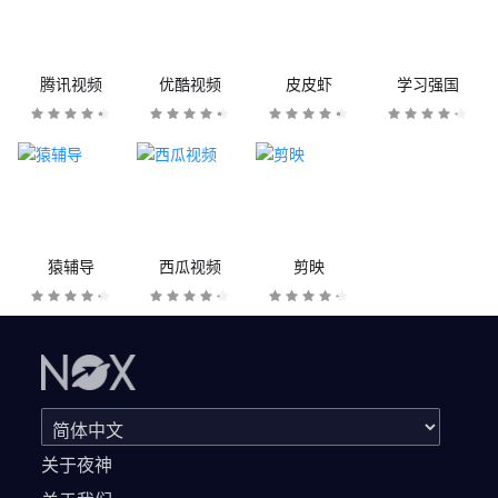
腾讯视频
优酷视频
皮皮虾
学习强国
猿辅导
西瓜视频
剪映
关于夜神