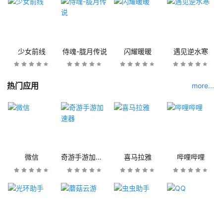
少女前线
侍魂-胧月传说
闪耀暖暖
遇见逆水寒
热门应用
more...
微信
奇游手游加速器
喜马拉雅
哔哩哔哩