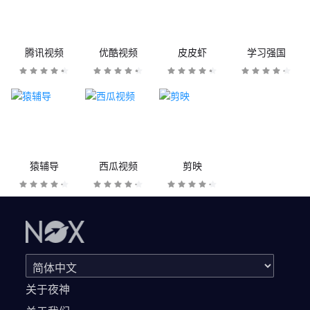
腾讯视频
优酷视频
皮皮虾
学习强国
猿辅导
西瓜视频
剪映
关于夜神