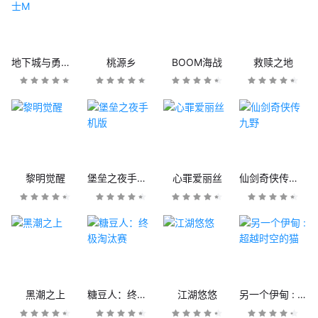
地下城与勇士M
桃源乡
BOOM海战
救赎之地
黎明觉醒
堡垒之夜手机版
心罪爱丽丝
仙剑奇侠传九野
黑潮之上
糖豆人：终极淘汰赛
江湖悠悠
另一个伊甸 : 超越时空的猫