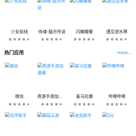
少女前线
侍魂-胧月传说
闪耀暖暖
遇见逆水寒
热门应用
more...
微信
奇游手游加速器
喜马拉雅
哔哩哔哩