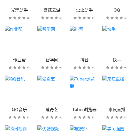
光环助手
蘑菇云游
虫虫助手
QQ
作业帮
智学网
抖音
快手
QQ音乐
爱奇艺
Tuber浏览器
来疯直播