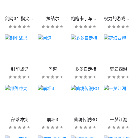
剑网3：指尖江湖
拉结尔
跑跑卡丁车官方竞速版
权力的游戏：凛冬将至
封印战记
问道
多多自走棋
梦幻西游
部落冲突
崩坏3
仙境传说RO
一梦江湖