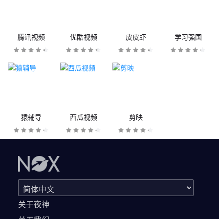
腾讯视频
优酷视频
皮皮虾
学习强国
猿辅导
西瓜视频
剪映
关于夜神