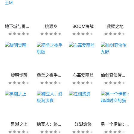
地下城与勇士M
桃源乡
BOOM海战
救赎之地
黎明觉醒
堡垒之夜手机版
心罪爱丽丝
仙剑奇侠传九野
黑潮之上
糖豆人：终极淘汰赛
江湖悠悠
另一个伊甸 : 超越时空的猫