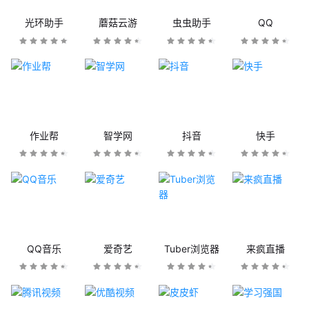
光环助手
蘑菇云游
虫虫助手
QQ
作业帮
智学网
抖音
快手
QQ音乐
爱奇艺
Tuber浏览器
来疯直播