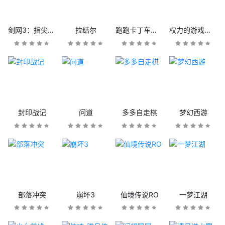
剑网3：指尖江湖
拉结尔
跑跑卡丁车官方竞速版
权力的游戏：凛冬将至
封印战记
问道
多多自走棋
梦幻西游
部落冲突
崩坏3
仙境传说RO
一梦江湖