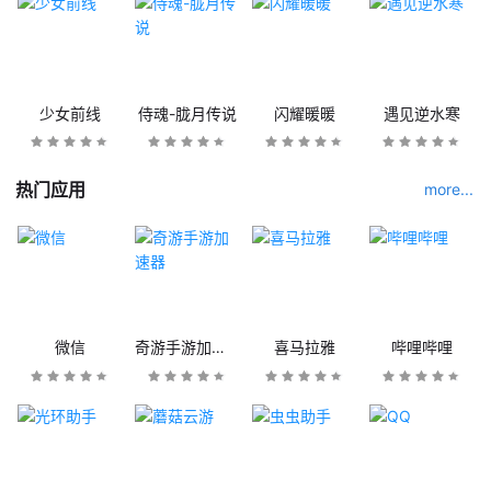
少女前线
侍魂-胧月传说
闪耀暖暖
遇见逆水寒
热门应用
more...
微信
奇游手游加速器
喜马拉雅
哔哩哔哩