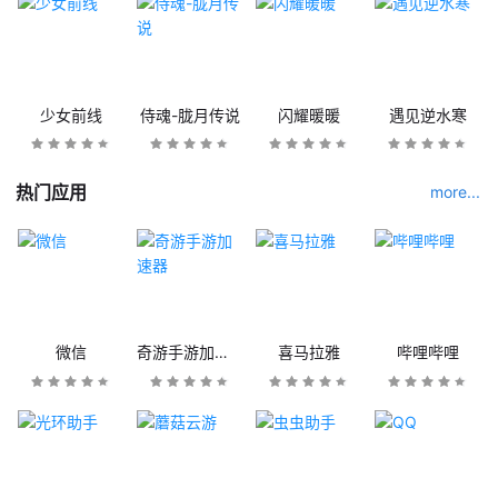
少女前线
侍魂-胧月传说
闪耀暖暖
遇见逆水寒
热门应用
more...
微信
奇游手游加速器
喜马拉雅
哔哩哔哩