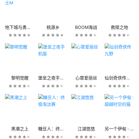
地下城与勇士M
桃源乡
BOOM海战
救赎之地
黎明觉醒
堡垒之夜手机版
心罪爱丽丝
仙剑奇侠传九野
黑潮之上
糖豆人：终极淘汰赛
江湖悠悠
另一个伊甸 : 超越时空的猫