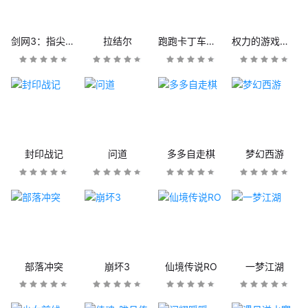
剑网3：指尖江湖
拉结尔
跑跑卡丁车官方竞速版
权力的游戏：凛冬将至
封印战记
问道
多多自走棋
梦幻西游
部落冲突
崩坏3
仙境传说RO
一梦江湖