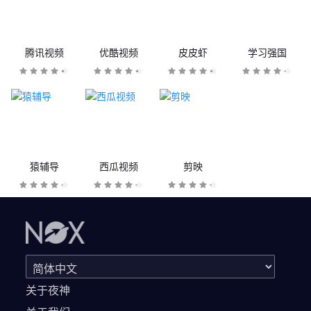
腾讯视频
优酷视频
皮皮虾
学习强国
猿辅导
西瓜视频
剪映
关于夜神