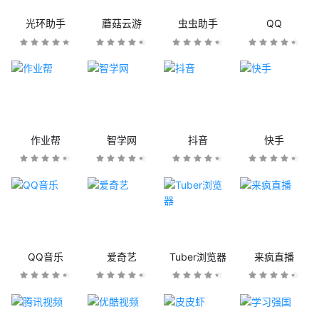
光环助手
蘑菇云游
虫虫助手
QQ
作业帮
智学网
抖音
快手
QQ音乐
爱奇艺
Tuber浏览器
来疯直播