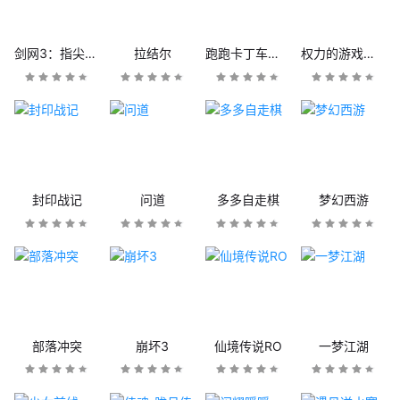
剑网3：指尖江湖
拉结尔
跑跑卡丁车官方竞速版
权力的游戏：凛冬将至
封印战记
问道
多多自走棋
梦幻西游
部落冲突
崩坏3
仙境传说RO
一梦江湖