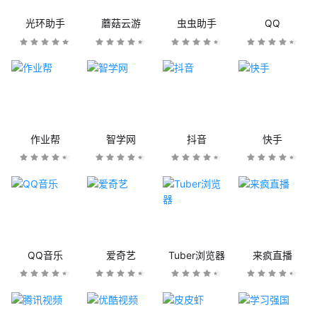
光环助手
蘑菇云游
虫虫助手
QQ
作业帮
智学网
抖音
快手
QQ音乐
爱奇艺
Tuber浏览器
来疯直播