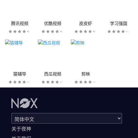
腾讯视频
优酷视频
皮皮虾
学习强国
猿辅导
西瓜视频
剪映
关于夜神