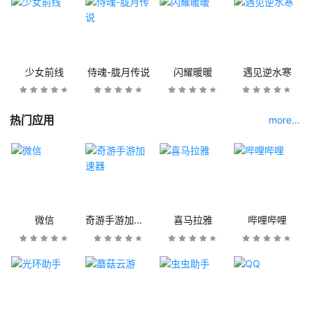
少女前线
侍魂-胧月传说
闪耀暖暖
遇见逆水寒
热门应用
more...
微信
奇游手游加速器
喜马拉雅
哔哩哔哩