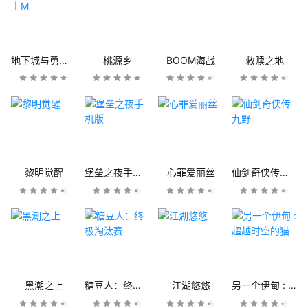
地下城与勇士M
桃源乡
BOOM海战
救赎之地
黎明觉醒
堡垒之夜手机版
心罪爱丽丝
仙剑奇侠传九野
黑潮之上
糖豆人：终极淘汰赛
江湖悠悠
另一个伊甸 : 超越时空的猫