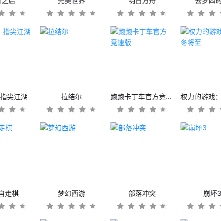
日之后
完美世界
明日方舟
云梦四
：指尖江湖
拉结尔
跑跑卡丁车官方竞速版
自走棋
梦幻西游
部落冲突
崩坏