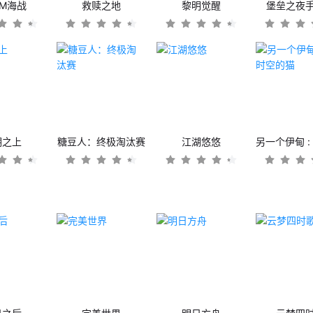
OM海战
救赎之地
黎明觉醒
堡垒之夜
潮之上
糖豆人：终极淘汰赛
江湖悠悠