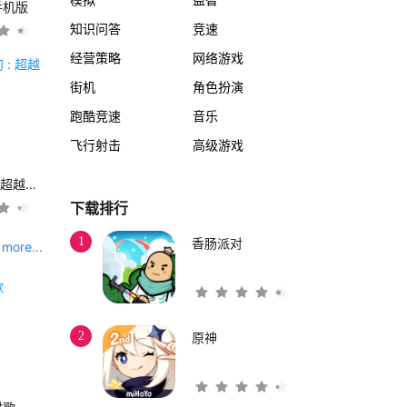
手机版
知识问答
竞速
经营策略
网络游戏
街机
角色扮演
跑酷竞速
音乐
飞行射击
高级游戏
另一个伊甸 : 超越时空的猫
下载排行
1
香肠派对
more...
2
原神