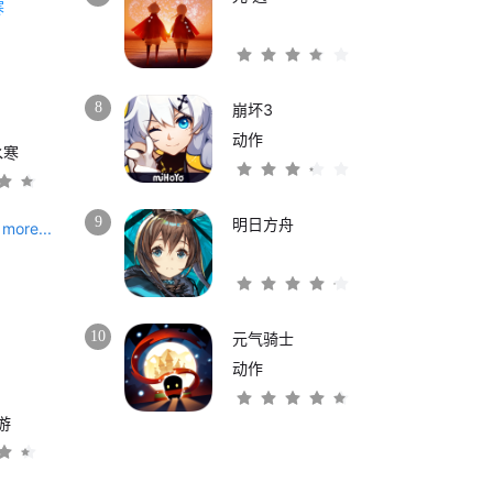
8
崩坏3
动作
水寒
9
明日方舟
more...
10
元气骑士
动作
游