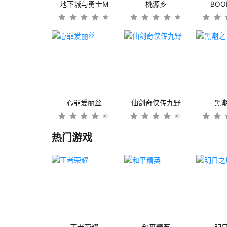
地下城与勇士M
桃源乡
BO
心罪爱丽丝
仙剑奇侠传九野
黑
热门游戏