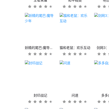
王者荣耀
和平精英
明
妖精的尾巴:魔导少年
猫和老鼠：欢乐互动
剑网3
封印战记
问道
多多