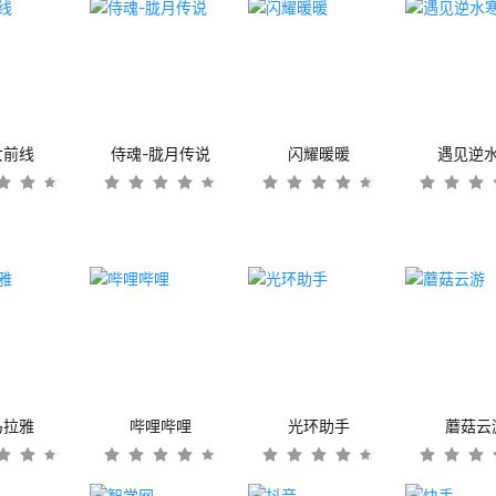
女前线
侍魂-胧月传说
闪耀暖暖
遇见逆
马拉雅
哔哩哔哩
光环助手
蘑菇云