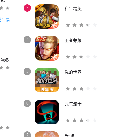
时歌
3
和平精英
4
王者荣耀
权力的游戏：凛冬将至
5
我的世界
6
元气骑士
3
7
光·遇