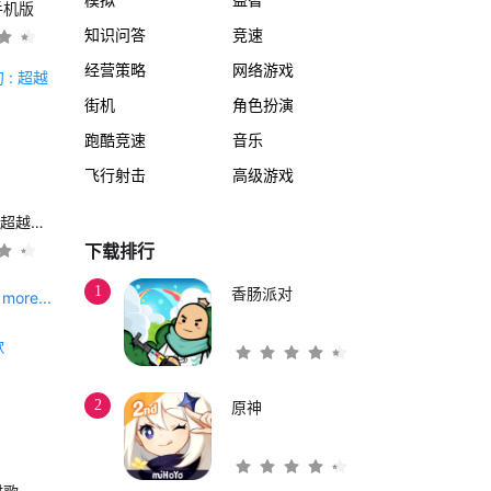
手机版
知识问答
竞速
经营策略
网络游戏
街机
角色扮演
跑酷竞速
音乐
飞行射击
高级游戏
另一个伊甸 : 超越时空的猫
下载排行
1
香肠派对
more...
2
原神