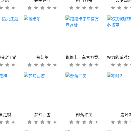
日之后
完美世界
明日方舟
云梦四
：指尖江湖
拉结尔
跑跑卡丁车官方竞速版
自走棋
梦幻西游
部落冲突
崩坏