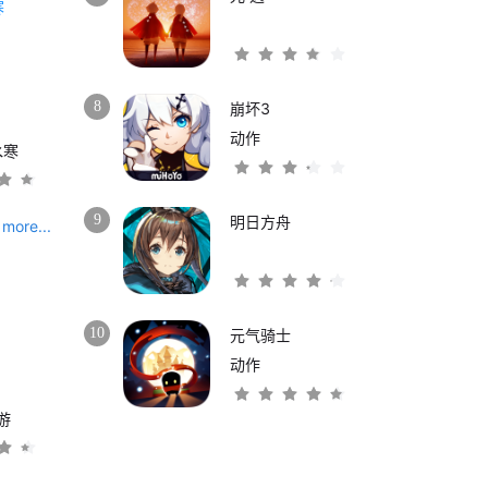
8
崩坏3
动作
水寒
9
明日方舟
more...
10
元气骑士
动作
游