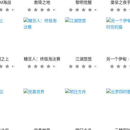
OM海战
救赎之地
黎明觉醒
堡垒之夜
潮之上
糖豆人：终极淘汰赛
江湖悠悠