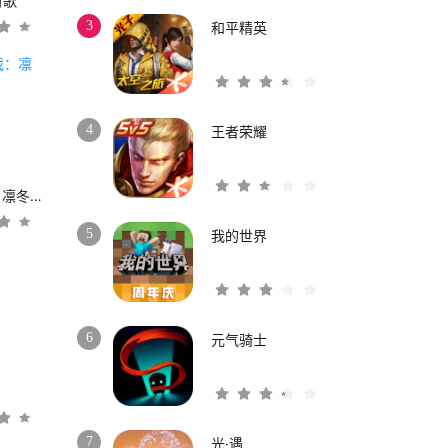
时歌
3
和平精英
4
王者荣耀
权力的游戏：凛冬将至
5
我的世界
6
元气骑士
3
7
光·遇