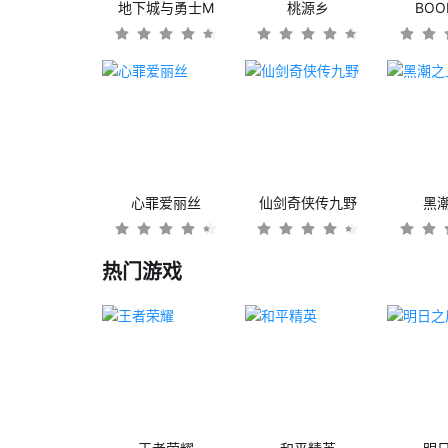
地下城与勇士M
桃源乡
BO
心罪爱丽丝
仙剑奇侠传九野
黑
热门游戏