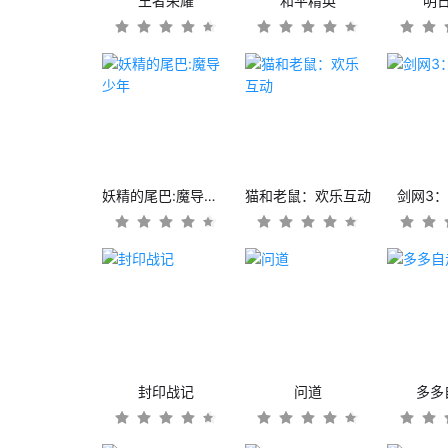
王者荣耀
和平精英
明
妖精的尾巴:魔导少年
猫和老鼠：欢乐互动
剑网3
封印战记
问道
多多