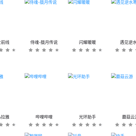
女前线
侍魂-胧月传说
闪耀暖暖
遇见逆
马拉雅
哔哩哔哩
光环助手
蘑菇云