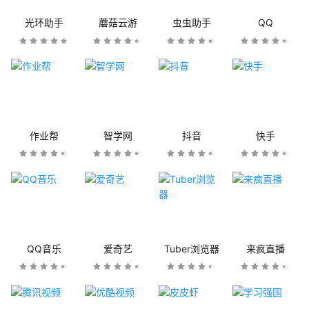
光环助手
蘑菇云游
虫虫助手
QQ
作业帮
智学网
抖音
快手
QQ音乐
爱奇艺
Tuber浏览器
来疯直播