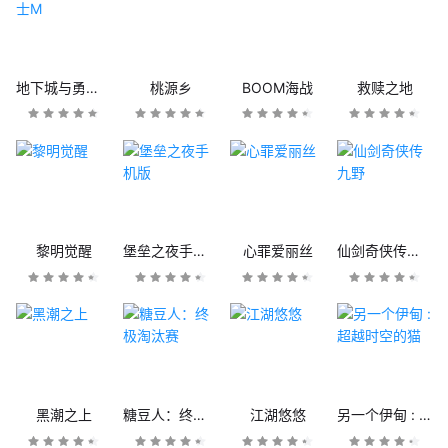
地下城与勇士M
桃源乡
BOOM海战
救赎之地
黎明觉醒
堡垒之夜手机版
心罪爱丽丝
仙剑奇侠传九野
黑潮之上
糖豆人：终极淘汰赛
江湖悠悠
另一个伊甸 : 超越时空的猫