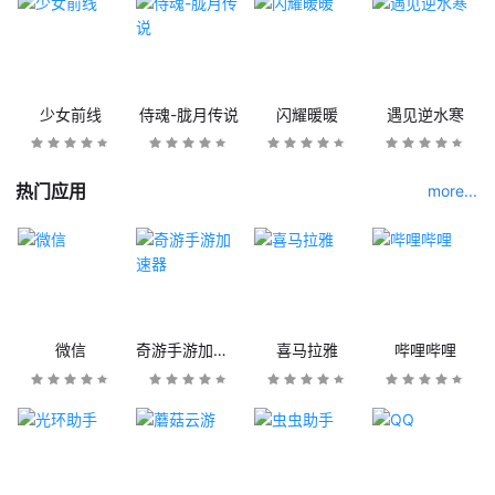
少女前线
侍魂-胧月传说
闪耀暖暖
遇见逆水寒
热门应用
more...
微信
奇游手游加速器
喜马拉雅
哔哩哔哩