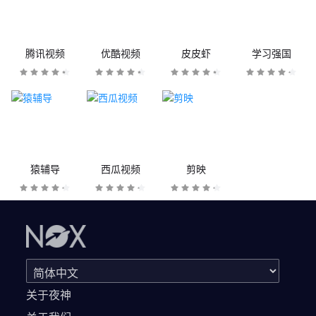
腾讯视频
优酷视频
皮皮虾
学习强国
猿辅导
西瓜视频
剪映
关于夜神