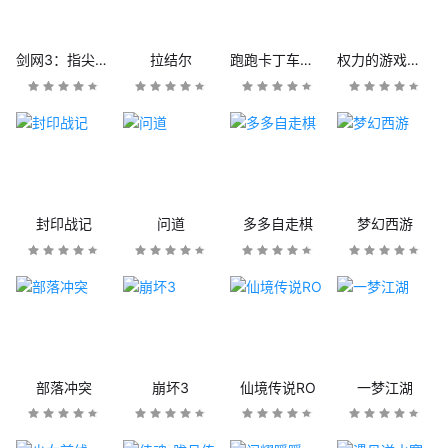
剑网3：指尖江湖
拉结尔
跑跑卡丁车官方竞速版
权力的游戏：凛冬将至
封印战记
问道
多多自走棋
梦幻西游
部落冲突
崩坏3
仙境传说RO
一梦江湖