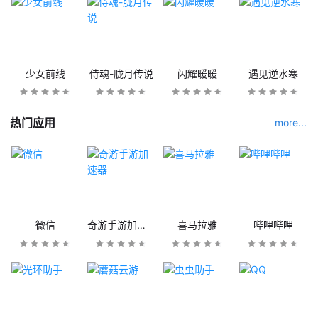
少女前线
侍魂-胧月传说
闪耀暖暖
遇见逆水寒
热门应用
more...
微信
奇游手游加速器
喜马拉雅
哔哩哔哩