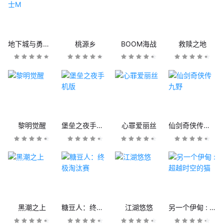
地下城与勇士M
桃源乡
BOOM海战
救赎之地
黎明觉醒
堡垒之夜手机版
心罪爱丽丝
仙剑奇侠传九野
黑潮之上
糖豆人：终极淘汰赛
江湖悠悠
另一个伊甸 : 超越时空的猫