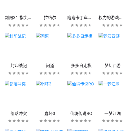
剑网3：指尖江湖
拉结尔
跑跑卡丁车官方竞速版
权力的游戏：凛冬将至
封印战记
问道
多多自走棋
梦幻西游
部落冲突
崩坏3
仙境传说RO
一梦江湖