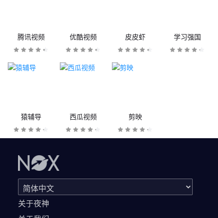
腾讯视频
优酷视频
皮皮虾
学习强国
猿辅导
西瓜视频
剪映
关于夜神