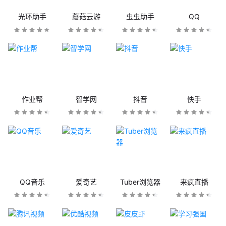
光环助手
蘑菇云游
虫虫助手
QQ
作业帮
智学网
抖音
快手
QQ音乐
爱奇艺
Tuber浏览器
来疯直播