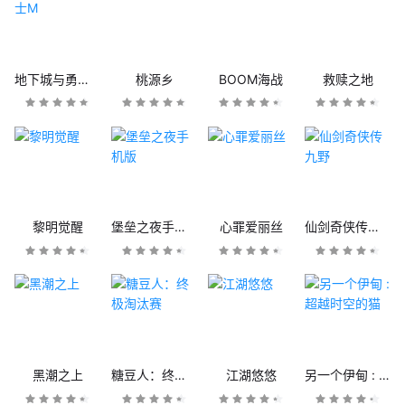
地下城与勇士M
桃源乡
BOOM海战
救赎之地
黎明觉醒
堡垒之夜手机版
心罪爱丽丝
仙剑奇侠传九野
黑潮之上
糖豆人：终极淘汰赛
江湖悠悠
另一个伊甸 : 超越时空的猫