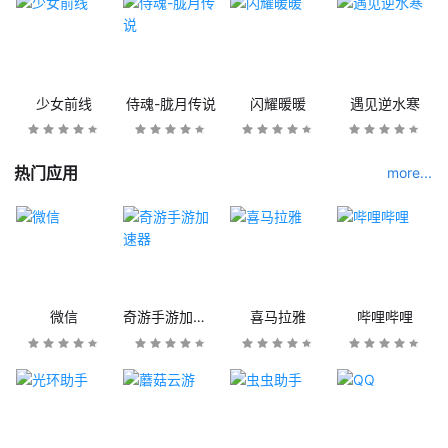
少女前线
侍魂-胧月传说
闪耀暖暖
遇见逆水寒
热门应用
more...
微信
奇游手游加速器
喜马拉雅
哔哩哔哩