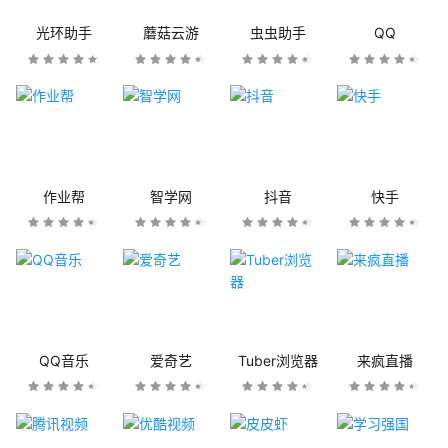
光环助手
蘑菇云游
虫虫助手
QQ
作业帮
智学网
抖音
快手
QQ音乐
爱奇艺
Tuber浏览器
来疯直播