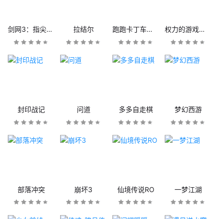
剑网3：指尖江湖
拉结尔
跑跑卡丁车官方竞速版
权力的游戏：凛冬将至
封印战记
问道
多多自走棋
梦幻西游
部落冲突
崩坏3
仙境传说RO
一梦江湖