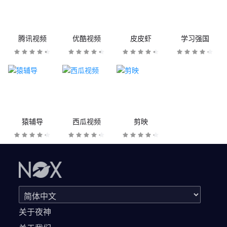
腾讯视频
优酷视频
皮皮虾
学习强国
猿辅导
西瓜视频
剪映
关于夜神