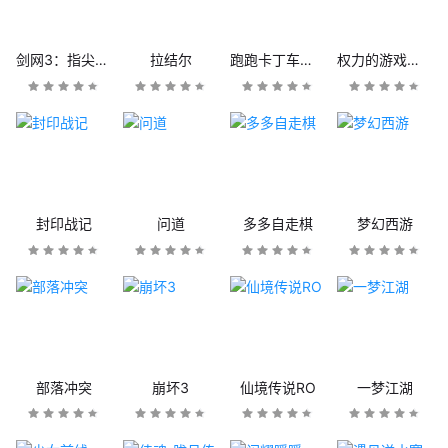
剑网3：指尖江湖
拉结尔
跑跑卡丁车官方竞速版
权力的游戏：凛冬将至
封印战记
问道
多多自走棋
梦幻西游
部落冲突
崩坏3
仙境传说RO
一梦江湖