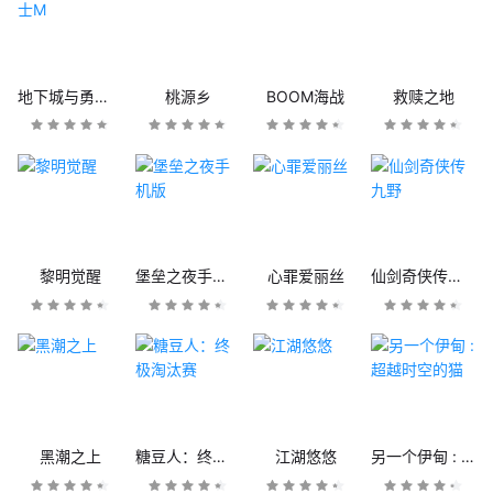
地下城与勇士M
桃源乡
BOOM海战
救赎之地
黎明觉醒
堡垒之夜手机版
心罪爱丽丝
仙剑奇侠传九野
黑潮之上
糖豆人：终极淘汰赛
江湖悠悠
另一个伊甸 : 超越时空的猫