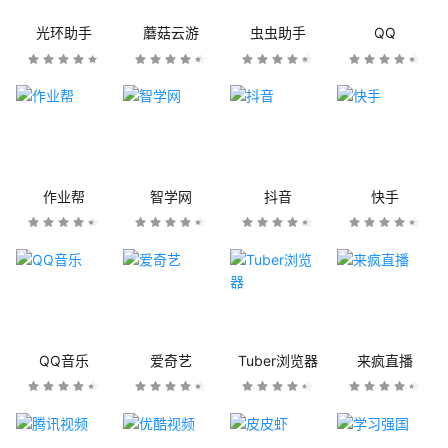
光环助手
蘑菇云游
虫虫助手
QQ
作业帮
智学网
抖音
快手
QQ音乐
爱奇艺
Tuber浏览器
来疯直播