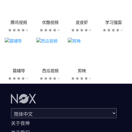
腾讯视频
优酷视频
皮皮虾
学习强国
猿辅导
西瓜视频
剪映
关于夜神