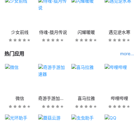
少女前线
侍魂-胧月传说
闪耀暖暖
遇见逆水寒
热门应用
more...
微信
奇游手游加速器
喜马拉雅
哔哩哔哩