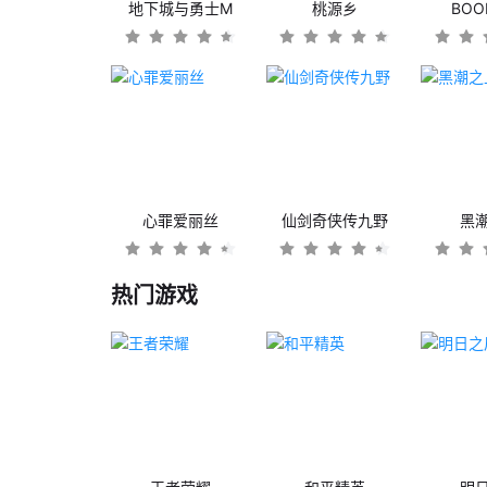
地下城与勇士M
桃源乡
BO
心罪爱丽丝
仙剑奇侠传九野
黑
热门游戏