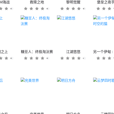
OM海战
救赎之地
黎明觉醒
堡垒之夜
潮之上
糖豆人：终极淘汰赛
江湖悠悠