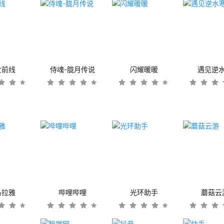
女前线
侍魂-胧月传说
闪耀暖暖
遇见逆
马拉雅
哔哩哔哩
光环助手
蘑菇云