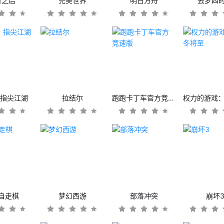
日之后
完美世界
明日方舟
云梦四
：指尖江湖
拉结尔
跑跑卡丁车官方竞速版
自走棋
梦幻西游
部落冲突
崩坏