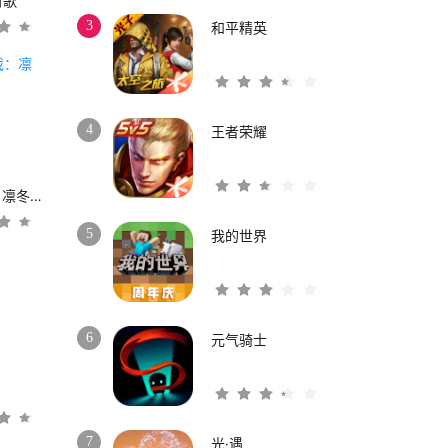
时歌
3
和平精英
4
王者荣耀
权力的游戏：凛冬将至
5
我的世界
6
元气骑士
3
7
光·遇