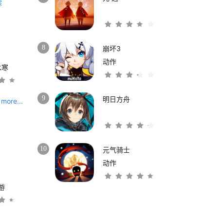
8
崩坏3
动作
水寒
9
明日方舟
more...
10
元气骑士
动作
游