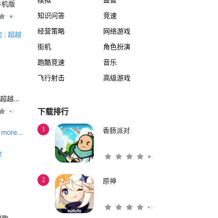
手机版
知识问答
竞速
经营策略
网络游戏
街机
角色扮演
跑酷竞速
音乐
飞行射击
高级游戏
另一个伊甸 : 超越时空的猫
下载排行
1
香肠派对
more...
2
原神